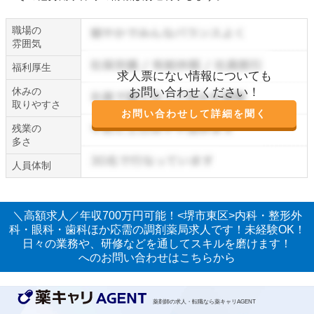
職場の
雰囲気
福利厚生
求人票にない情報についても
休みの
お問い合わせください！
取りやすさ
お問い合わせして詳細を聞く
残業の
多さ
人員体制
＼高額求人／年収700万円可能！<堺市東区>内科・整形外
科・眼科・歯科ほか応需の調剤薬局求人です！未経験OK！
日々の業務や、研修などを通してスキルを磨けます！
へのお問い合わせはこちらから
薬剤師の求人・転職なら薬キャリAGENT