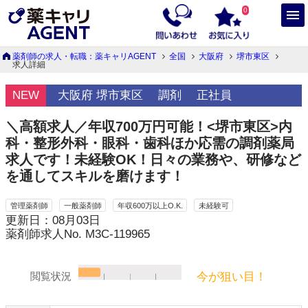
0
薬剤師の求人・転職：薬キャリAGENT
全国
大阪府
堺市東区
求人詳細
NEW
大阪府 堺市東区
調剤
正社員
＼高額求人／年収700万円可能！<堺市東区>内
科・整形外科・眼科・歯科ほか応需の調剤薬局
求人です！未経験OK！日々の業務や、研修など
を通してスキルを磨けます！
管理薬剤師
一般薬剤師
年収600万以上O.K.
未経験可
更新日：08月03日
薬剤師求人No. M3C-119965
今が狙い目！
閲覧状況