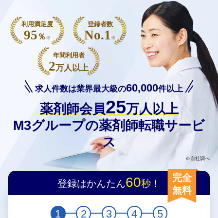
利用満足度
登録者数
95
No.1
％
※
※
年間利用者
2
万人以上
60,000
求人件数は業界最大級の
件以上
25
薬剤師会員
万人以上
M3グループの薬剤師転職サービ
ス
※自社調べ
完全
60
登録はかんたん
秒
！
無料
1
2
3
4
5