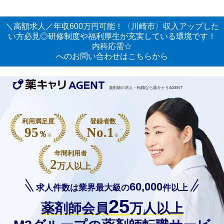
＼高額求人／年収600万円可能！〈川崎市〉収入アップした
い方必見◎研修制度や福利厚生が充実している環境です！
内科応需☆
へのお問い合わせはこちらから
薬剤師の求人・転職なら薬キャリAGENT
利用満足度
登録者数
95
No.1
％
※
※
年間利用者
2
万人以上
60,000
求人件数は業界最大級の
件以上
25
薬剤師会員
万人以上