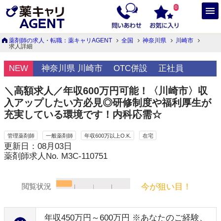
0
薬剤師の求人・転職：薬キャリAGENT
全国
神奈川県
川崎市
求人詳細
NEW
神奈川県 川崎市
OTC併設
正社員
＼高額求人／年収600万円可能！〈川崎市〉収
入アップしたい方必見◎研修制度や福利厚生が
充実している環境です！内科応需☆
管理薬剤師
一般薬剤師
年収600万以上O.K.
在宅
更新日：08月03日
薬剤師求人No. M3C-110751
今が狙い目！
閲覧状況
年収450万円～600万円 ※あなたのご経験、