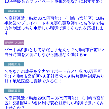
18時半終業☆プライベート重視のあなたにおすすめ！
＼高額派遣／時給3675円可能！〈川崎市宮前区〉18時
半終業でプライベートも充実◎薬剤師4～5名体制で協
力体制ばっちり◆新しい環境で輝くあなたを応援しま
す
パート薬剤師として活躍しませんか？<川崎市宮前区>
自分時間を大切にしながら無理なく働ける★
＼あなたの成長を全力でサポート☆／年収700万円可
能！<川崎市宮前区>★正社員求人★時短勤務制度あり
◎！地域医療に貢献できる◎！
＼高額派遣／時給2950円～3675円可能！〈川崎市宮前
区〉薬剤師4～5名体制で安心◎新しい環境で働いてみ
ませんか？