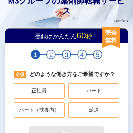
M3グループの薬剤師転職サービ
ス
※自社調べ
完全
60
登録はかんたん
秒
！
無料
1
2
3
4
5
どのような働き方をご希望ですか？
正社員
パート
パート（扶養内）
派遣