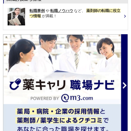
転職事例
や
転職ノウハウ
など、
薬剤師の転職に役立
つ情報
が満載！