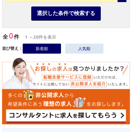
選択した条件で検索する
0
全
件
1 ～20件を表示
並び替え：
新着順
人気順