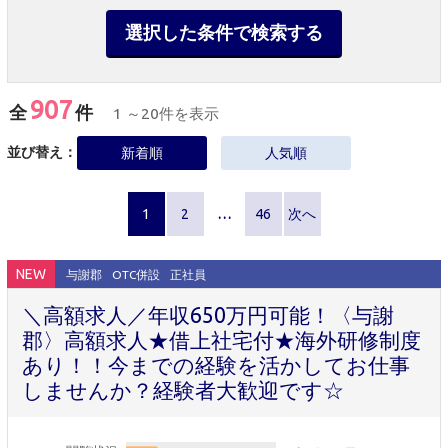
選択した条件で検索する
907
全
件
1 ～20件を表示
並び替え：
新着順
人気順
1
2
…
46
次へ
NEW
与謝郡
OTC併設
正社員
＼高額求人／年収650万円可能！〈与謝
郡〉高額求人★借上社宅付★海外研修制度
あり！！今までの経験を活かしてお仕事
しませんか？経験者大歓迎です☆