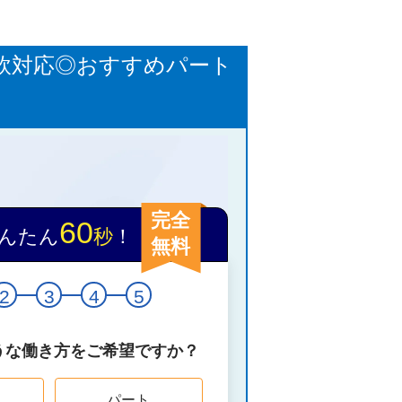
軟対応◎おすすめパート
完全
60
んたん
秒
！
無料
2
3
4
5
うな働き方をご希望ですか？
パート