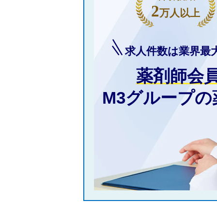
2
万人以上
求人件数は業界最
薬剤師会
M3グループ