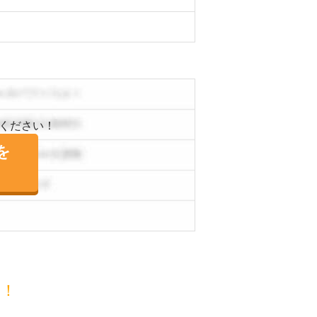
ください！
を
目！