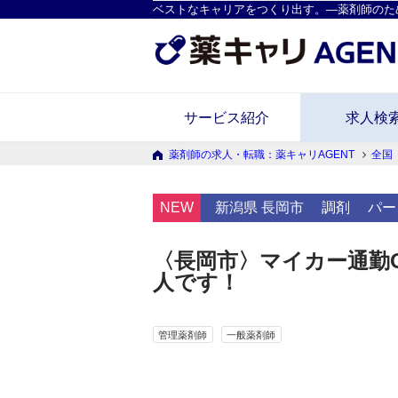
ベストなキャリアをつくり出す。―薬剤師のた
サービス紹介
求人検
薬剤師の求人・転職：薬キャリAGENT
全国
NEW
新潟県 長岡市
調剤
パー
〈長岡市〉マイカー通勤
人です！
管理薬剤師
一般薬剤師