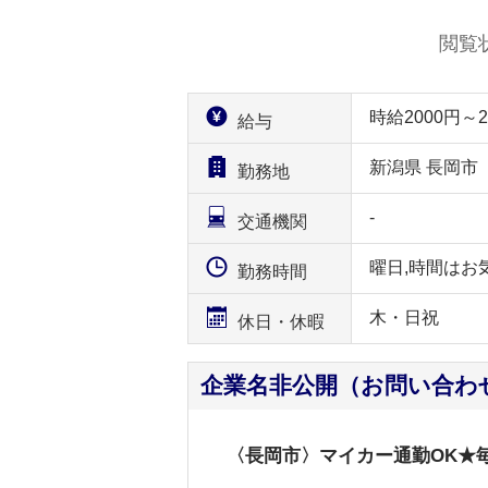
閲覧
時給2000円
給与
新潟県 長岡市
勤務地
-
交通機関
曜日,時間はお
勤務時間
木・日祝
休日・休暇
企業名非公開（お問い合わ
〈長岡市〉マイカー通勤OK★