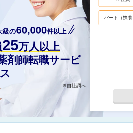
パート（扶養
60,000
大級の
件以上
25
員
万人以上
の薬剤師転職サービ
ス
※自社調べ