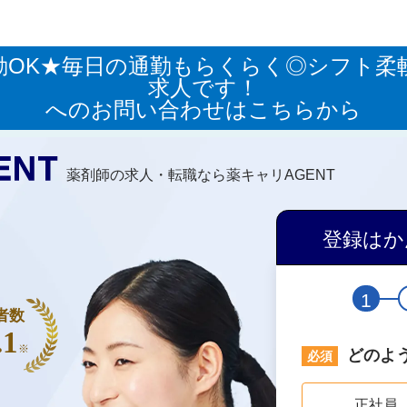
勤OK★毎日の通勤もらくらく◎シフト柔
求人です！
へのお問い合わせはこちらから
薬剤師の求人・転職なら薬キャリAGENT
登録はか
1
者数
.1
※
どのよ
正社員