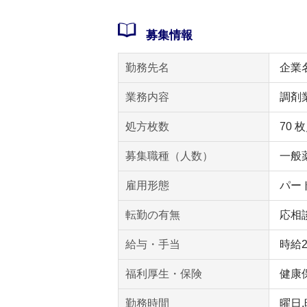
募集情報
勤務先名
企業
業務内容
調剤
処方枚数
70 
募集職種（人数）
一般薬
雇用形態
パー
転勤の有無
応相
給与・手当
時給
福利厚生・保険
健康
勤務時間
曜日