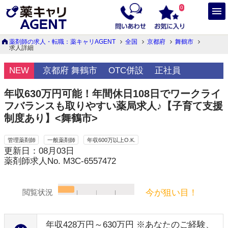
0
薬剤師の求人・転職：薬キャリAGENT
全国
京都府
舞鶴市
求人詳細
NEW
京都府 舞鶴市
OTC併設
正社員
年収630万円可能！年間休日108日でワークライ
フバランスも取りやすい薬局求人♪【子育て支援
制度あり】<舞鶴市>
管理薬剤師
一般薬剤師
年収600万以上O.K.
更新日：08月03日
薬剤師求人No. M3C-6557472
今が狙い目！
閲覧状況
年収428万円～630万円 ※あなたのご経験、