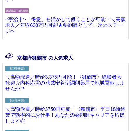
<宇治市>「得意」を活かして働くことが可能！＼高額
求人／年収630万円可能★薬剤師として、次のステー
ジへ
京都府舞鶴市 の人気求人
＼高額派遣／時給3,375円可能！〈舞鶴市〉経験者大
歓迎☆内科応需の地域密着型調剤薬局で地域貢献しま
せんか？
＼高額派遣／時給3750円可能！〈舞鶴市〉平日18時終
業で効率的にお仕事！あなたの薬剤師キャリアを応援
します◎