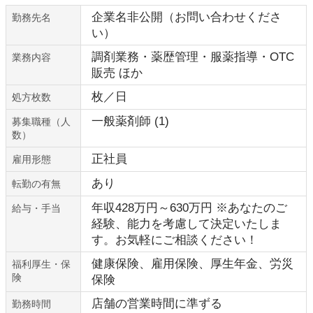
企業名非公開（お問い合わせくださ
勤務先名
い）
調剤業務・薬歴管理・服薬指導・OTC
業務内容
販売 ほか
枚／日
処方枚数
一般薬剤師 (1)
募集職種（人
数）
正社員
雇用形態
あり
転勤の有無
年収428万円～630万円 ※あなたのご
給与・手当
経験、能力を考慮して決定いたしま
す。お気軽にご相談ください！
健康保険、雇用保険、厚生年金、労災
福利厚生・保
険
保険
店舗の営業時間に準ずる
勤務時間