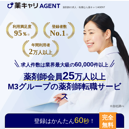
薬剤師の求人・転職なら薬キャリAGENT
利用満足度
登録者数
95
No.1
％
※
※
年間利用者
2
万人以上
60,000
求人件数は業界最大級の
件以上
25
薬剤師会員
万人以上
M3グループの薬剤師転職サービ
ス
※自社調べ
完全
60
登録はかんたん
秒
！
無料