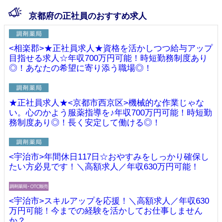
京都府の正社員のおすすめ求人
<相楽郡>★正社員求人★資格を活かしつつ給与アップ
目指せる求人☆年収700万円可能！時短勤務制度あり
◎！あなたの希望に寄り添う職場◎！
★正社員求人★<京都市西京区>機械的な作業じゃな
い。心のかよう服薬指導を♪年収700万円可能！時短勤
務制度あり◎！長く安定して働ける◎！
<宇治市>年間休日117日☆おやすみをしっかり確保し
たい方必見です！＼高額求人／年収630万円可能！
<宇治市>スキルアップを応援！＼高額求人／年収630
万円可能！今までの経験を活かしてお仕事しません
か？