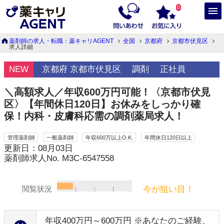
0
薬剤師の求人・転職：薬キャリAGENT
全国
京都府
京都市伏見区
求人詳細
NEW
京都府 京都市伏見区
調剤
正社員
＼高額求人／年収600万円可能！〈京都市伏見
区〉【年間休日120日】お休みをしっかり確
保！内科・皮膚科応需の調剤薬局求人！
管理薬剤師
一般薬剤師
年収600万以上O.K.
年間休日120日以上
更新日：08月03日
薬剤師求人No. M3C-6547558
今が狙い目！
閲覧状況
年収400万円～600万円 ※あなたのご経験、