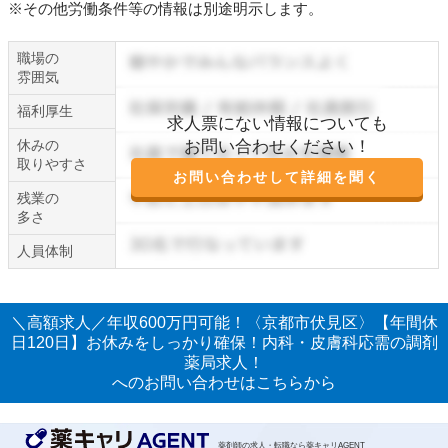
※その他労働条件等の情報は別途明示します。
職場の
雰囲気
福利厚生
求人票にない情報についても
休みの
お問い合わせください！
取りやすさ
お問い合わせして詳細を聞く
残業の
多さ
人員体制
＼高額求人／年収600万円可能！〈京都市伏見区〉【年間休
日120日】お休みをしっかり確保！内科・皮膚科応需の調剤
薬局求人！
へのお問い合わせはこちらから
薬剤師の求人・転職なら薬キャリAGENT