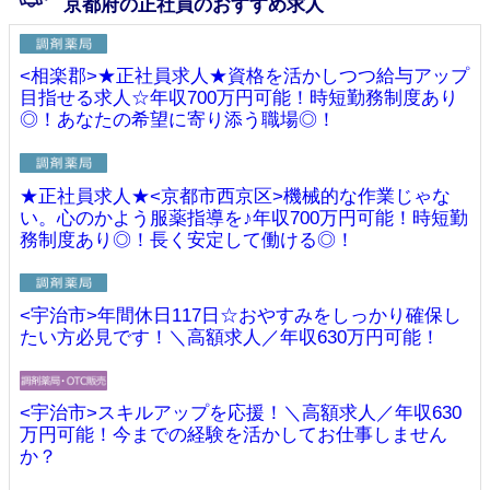
京都府の正社員のおすすめ求人
<相楽郡>★正社員求人★資格を活かしつつ給与アップ
目指せる求人☆年収700万円可能！時短勤務制度あり
◎！あなたの希望に寄り添う職場◎！
★正社員求人★<京都市西京区>機械的な作業じゃな
い。心のかよう服薬指導を♪年収700万円可能！時短勤
務制度あり◎！長く安定して働ける◎！
<宇治市>年間休日117日☆おやすみをしっかり確保し
たい方必見です！＼高額求人／年収630万円可能！
<宇治市>スキルアップを応援！＼高額求人／年収630
万円可能！今までの経験を活かしてお仕事しません
か？