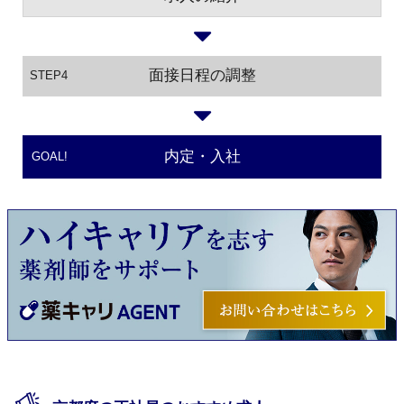
面接日程の調整
STEP4
内定・入社
GOAL!