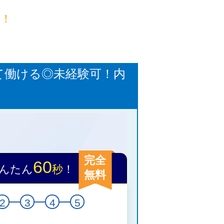
目！
て働ける◎未経験可！内
完全
60
んたん
秒
！
無料
2
3
4
5