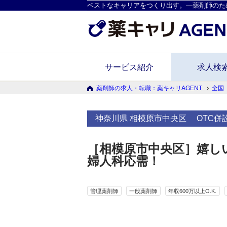
ベストなキャリアをつくり出す。―薬剤師のた
サービス紹介
求人検
薬剤師の求人・転職：薬キャリAGENT
全国
神奈川県 相模原市中央区
OTC併
［相模原市中央区］嬉し
婦人科応需！
管理薬剤師
一般薬剤師
年収600万以上O.K.