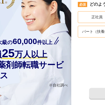
.1
※
どのよ
正社員
パート（扶養
60,000
大級の
件以上
25
員
万人以上
の薬剤師転職サービ
ス
※自社調べ