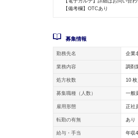
【電子カルテ】詳細はお問い合わ
【備考欄】OTCあり
募集情報
勤務先名
企業
業務内容
調剤
処方枚数
10 
募集職種（人数）
一般薬
雇用形態
正社
転勤の有無
あり
給与・手当
年収