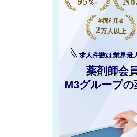
95
No
％
※
年間利用者
2
万人以上
求人件数は業界最
薬剤師会
M3グループ