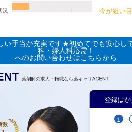
今が狙い
状況
しい手当が充実です★初めてでも安心し
科・婦人科応需！
へのお問い合わせはこちらから
薬剤師の求人・転職なら薬キャリAGENT
登録はか
1
者数