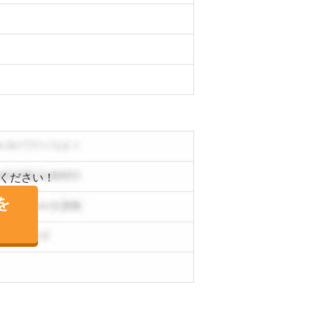
ください！
を