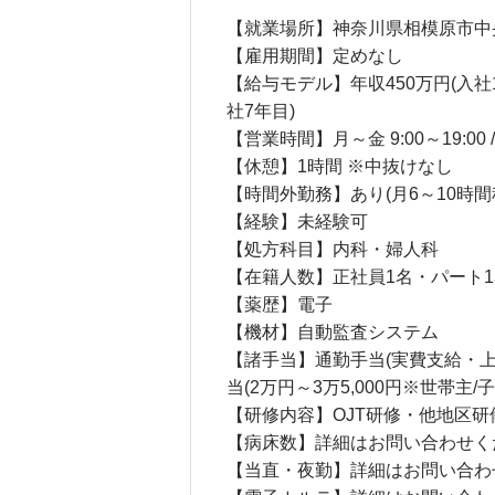
【就業場所】神奈川県相模原市中
【雇用期間】定めなし
【給与モデル】年収450万円(入社1
社7年目)
【営業時間】月～金 9:00～19:00 / 土
【休憩】1時間 ※中抜けなし
【時間外勤務】あり(月6～10時間
【経験】未経験可
【処方科目】内科・婦人科
【在籍人数】正社員1名・パート1
【薬歴】電子
【機材】自動監査システム
【諸手当】通勤手当(実費支給・上
当(2万円～3万5,000円※世帯主/
【研修内容】OJT研修・他地区研修
【病床数】詳細はお問い合わせく
【当直・夜勤】詳細はお問い合わ