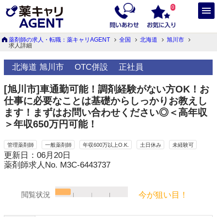
0
薬剤師の求人・転職：薬キャリAGENT
全国
北海道
旭川市
求人詳細
北海道 旭川市
OTC併設
正社員
[旭川市]車通勤可能！調剤経験がない方OK！お
仕事に必要なことは基礎からしっかりお教えし
ます！まずはお問い合わせください◎＜高年収
＞年収650万円可能！
管理薬剤師
一般薬剤師
年収600万以上O.K.
土日休み
未経験可
更新日：06月20日
薬剤師求人No. M3C-6443737
今が狙い目！
閲覧状況