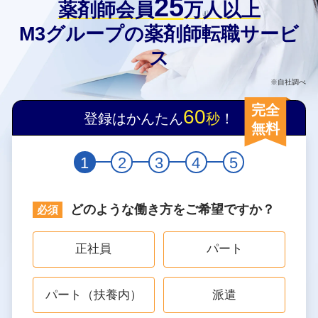
25
薬剤師会員
万人以上
M3グループの薬剤師転職サービ
ス
※自社調べ
完全
60
登録はかんたん
秒
！
無料
1
2
3
4
5
どのような働き方をご希望ですか？
正社員
パート
パート（扶養内）
派遣