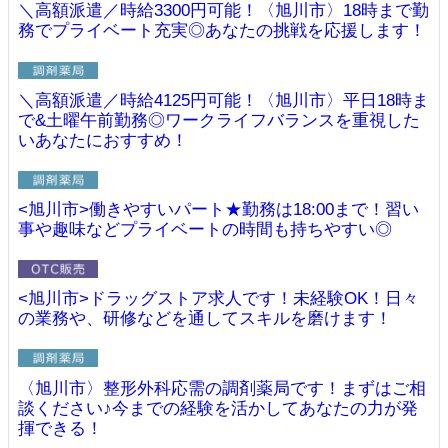
＼高額派遣／時給3300円可能！〈旭川市〉18時まで勤
務でプライベート充実◎あなたの挑戦を応援します！
＼高額派遣／時給4125円可能！〈旭川市〉平日18時ま
で&土曜午前勤務◎ワークライフバランスを重視した
いあなたにおすすめ！
<旭川市>働きやすいパート★勤務は18:00まで！習い
事や趣味などプライベートの時間も持ちやすい◎
<旭川市>ドラッグストア求人です！未経験OK！日々
の業務や、研修などを通してスキルを磨けます！
〈旭川市〉整形外科応需の調剤薬局です！まずはご相
談ください♪今までの経験を活かしてあなたの力が発
揮できる！