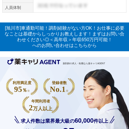
人員体制
[旭川市]車通勤可能！調剤経験がない方OK！お仕事に必要
なことは基礎からしっかりお教えします！まずはお問い合
わせください◎＜高年収＞年収650万円可能！
へのお問い合わせはこちらから
薬剤師の求人・転職なら薬キャリAGENT
利用満足度
登録者数
95
No.1
％
※
※
年間利用者
2
万人以上
60,000
求人件数は業界最大級の
件以上