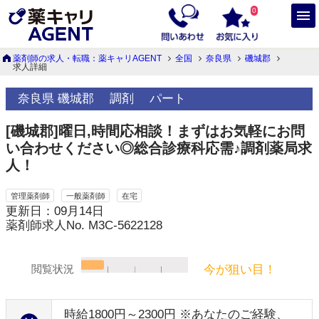
0
薬剤師の求人・転職：薬キャリAGENT
全国
奈良県
磯城郡
求人詳細
奈良県 磯城郡
調剤
パート
[磯城郡]曜日,時間応相談！まずはお気軽にお問
い合わせください◎総合診療科応需♪調剤薬局求
人！
管理薬剤師
一般薬剤師
在宅
更新日：09月14日
薬剤師求人No. M3C-5622128
今が狙い目！
閲覧状況
時給1800円～2300円 ※あなたのご経験、