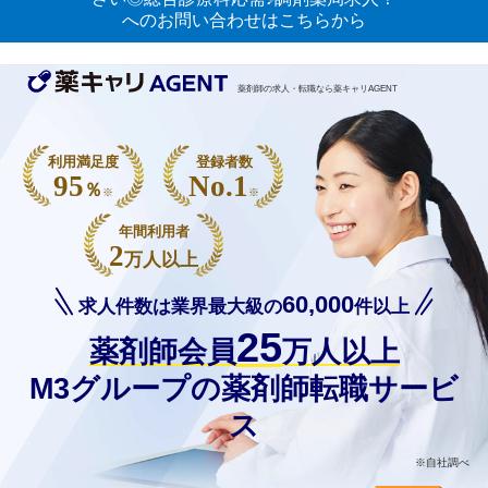
へのお問い合わせはこちらから
薬剤師の求人・転職なら薬キャリAGENT
利用満足度
登録者数
95
No.1
％
※
※
年間利用者
2
万人以上
60,000
求人件数は業界最大級の
件以上
25
薬剤師会員
万人以上
M3グループの薬剤師転職サービ
ス
※自社調べ