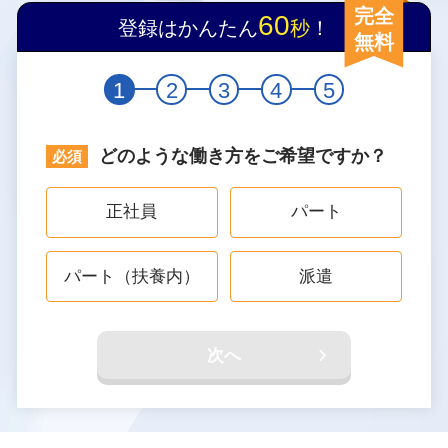
完全
60
登録はかんたん
秒
！
無料
1
2
3
4
5
どのような働き方をご希望ですか？
正社員
パート
パート（扶養内）
派遣
次へ