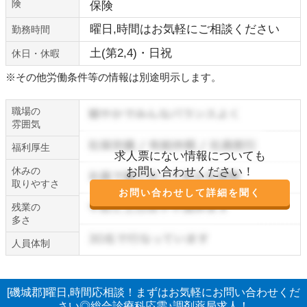
険
保険
曜日,時間はお気軽にご相談ください
勤務時間
土(第2,4)・日祝
休日・休暇
※その他労働条件等の情報は別途明示します。
職場の
雰囲気
福利厚生
求人票にない情報についても
休みの
お問い合わせください！
取りやすさ
お問い合わせして詳細を聞く
残業の
多さ
人員体制
[磯城郡]曜日,時間応相談！まずはお気軽にお問い合わせくだ
さい◎総合診療科応需♪調剤薬局求人！