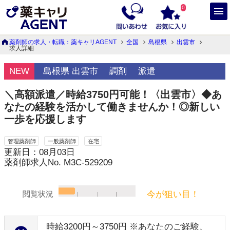
0
薬剤師の求人・転職：薬キャリAGENT
全国
島根県
出雲市
求人詳細
NEW
島根県 出雲市
調剤
派遣
＼高額派遣／時給3750円可能！〈出雲市〉◆あ
なたの経験を活かして働きませんか！◎新しい
一歩を応援します
管理薬剤師
一般薬剤師
在宅
更新日：08月03日
薬剤師求人No. M3C-529209
今が狙い目！
閲覧状況
時給3200円～3750円 ※あなたのご経験、