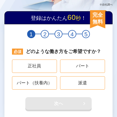
※自社調べ
完全
60
登録はかんたん
秒
！
無料
1
2
3
4
5
どのような働き方をご希望ですか？
正社員
パート
パート（扶養内）
派遣
次へ