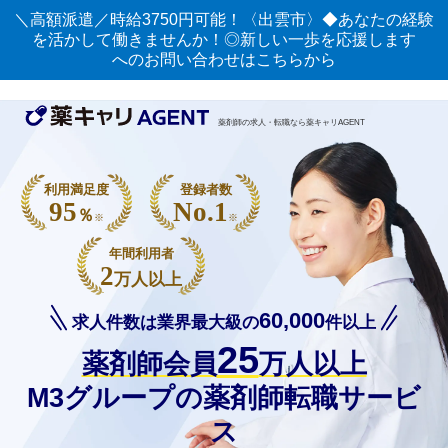
＼高額派遣／時給3750円可能！〈出雲市〉◆あなたの経験
を活かして働きませんか！◎新しい一歩を応援します
へのお問い合わせはこちらから
薬剤師の求人・転職なら薬キャリAGENT
利用満足度
登録者数
95
No.1
％
※
※
年間利用者
2
万人以上
60,000
求人件数は業界最大級の
件以上
25
薬剤師会員
万人以上
M3グループの薬剤師転職サービ
ス