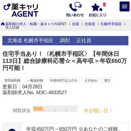
0
薬剤師の求人・転職：薬キャリAGENT
全国
北海道
札幌市手稲区
求人詳細
北海道 札幌市手稲区
調剤
正社員
住宅手当あり！〈札幌市手稲区〉【年間休日
113日】総合診療科応需☆＜高年収＞年収650万
円可能！
管理薬剤師
一般薬剤師
年収600万以上O.K.
土日休み
漢方
更新日：04月28日
薬剤師求人No. M3C-4833527
今が狙い目！
閲覧状況
年収450万円～650万円 ※あなたのご経験、