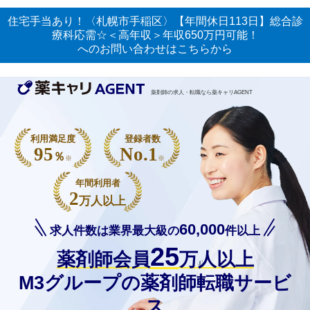
住宅手当あり！〈札幌市手稲区〉【年間休日113日】総合診
療科応需☆＜高年収＞年収650万円可能！
へのお問い合わせはこちらから
薬剤師の求人・転職なら薬キャリAGENT
利用満足度
登録者数
95
No.1
％
※
※
年間利用者
2
万人以上
60,000
求人件数は業界最大級の
件以上
25
薬剤師会員
万人以上
M3グループの薬剤師転職サービ
ス