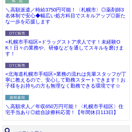
＼高額派遣／時給3750円可能！〈札幌市〉◎薬剤師3
名体制で安心◆幅広い処方科目でスキルアップ◎新た
な一歩を応援します
<札幌市手稲区>ドラッグストア求人です！未経験O
K！日々の業務や、研修などを通してスキルを磨けま
す！
<北海道札幌市手稲区>業務の流れは先輩スタッフが丁
寧に教えるので、安心して勤務スタートできます！お
子様をお持ちの方も無理なく勤務できる環境です☆
＼高額求人／年収650万円可能！〈札幌市手稲区〉住
宅手当あり◎総合診療科応需！【年間休日113日】