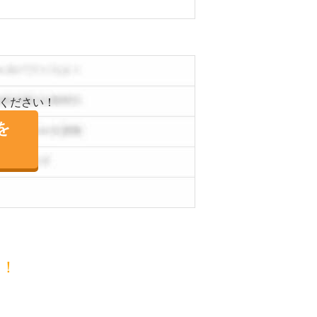
ください！
を
目！