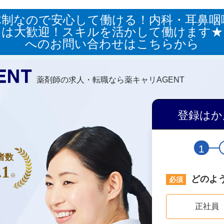
体制なので安心して働ける！内科・耳鼻咽
は大歓迎！スキルを活かして働けます★
へのお問い合わせはこちらから
薬剤師の求人・転職なら薬キャリAGENT
登録はか
1
者数
.1
※
どのよ
正社員