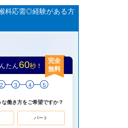
喉科応需◎経験がある方
完全
60
んたん
秒
！
無料
2
3
4
5
うな働き方をご希望ですか？
パート