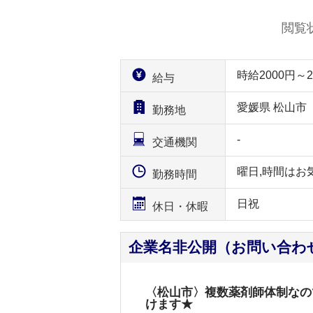
閲覧
時給2000円
給与
愛媛県 松山市
勤務地
-
交通機関
曜日,時間はお
勤務時間
日祝
休日・休暇
企業名非公開（お問い合わ
〈松山市〉複数薬剤師体制なの
けます★