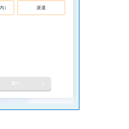
内）
派遣
次へ