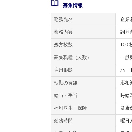
募集情報
勤務先名
企業
業務内容
調剤
処方枚数
100
募集職種（人数）
一般薬
雇用形態
パー
転勤の有無
応相
給与・手当
時給
福利厚生・保険
健康
勤務時間
曜日