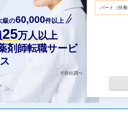
パート（扶養
60,000
大級の
件以上
25
員
万人以上
の薬剤師転職サービ
ス
※自社調べ