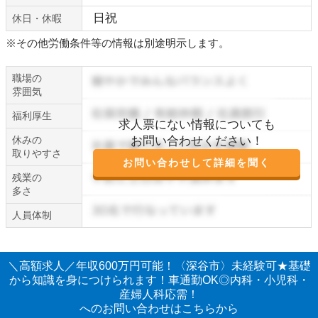
日祝
休日・休暇
※その他労働条件等の情報は別途明示します。
職場の
雰囲気
福利厚生
求人票にない情報についても
休みの
お問い合わせください！
取りやすさ
お問い合わせして詳細を聞く
残業の
多さ
人員体制
＼高額求人／年収600万円可能！〈深谷市〉未経験可★基礎
から知識を身につけられます！車通勤OK◎内科・小児科・
産婦人科応需！
へのお問い合わせはこちらから