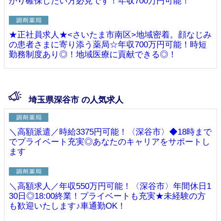
かり確保したい方必見です！年収700万円可能！
★正社員求人★<さいたま市南区>地域密着。顔なじみ
の患者さまに寄り添う薬局☆年収700万円可能！時短
勤務制度あり◎！地域医療に貢献できる◎！
埼玉県深谷市 の人気求人
＼高額派遣／時給3375円可能！〈深谷市〉◆18時まで
でプライベート充実◎あなたのキャリアをサポートし
ます
＼高額求人／年収550万円可能！〈深谷市〉年間休日1
30日◎18:00終業！プライベートも充実★未経験の方
も歓迎いたします♪車通勤OK！