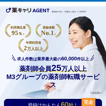
薬剤師の求人・転職なら薬キャリAGENT
利用満足度
登録者数
95
No.1
％
※
※
年間利用者
2
万人以上
60,000
求人件数は業界最大級の
件以上
25
薬剤師会員
万人以上
M3グループの薬剤師転職サービ
ス
※自社調べ
完全
60
登録はかんたん
秒
！