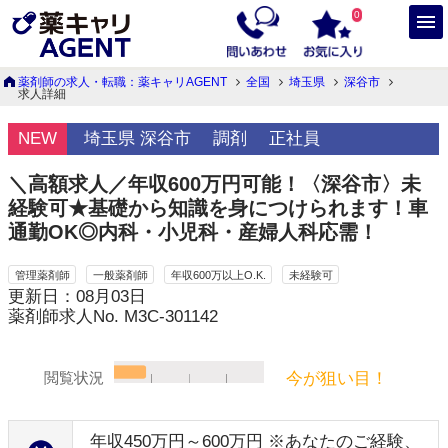
0
薬剤師の求人・転職：薬キャリAGENT
全国
埼玉県
深谷市
求人詳細
NEW
埼玉県 深谷市
調剤
正社員
＼高額求人／年収600万円可能！〈深谷市〉未
経験可★基礎から知識を身につけられます！車
通勤OK◎内科・小児科・産婦人科応需！
管理薬剤師
一般薬剤師
年収600万以上O.K.
未経験可
更新日：08月03日
薬剤師求人No. M3C-301142
今が狙い目！
閲覧状況
年収450万円～600万円 ※あなたのご経験、