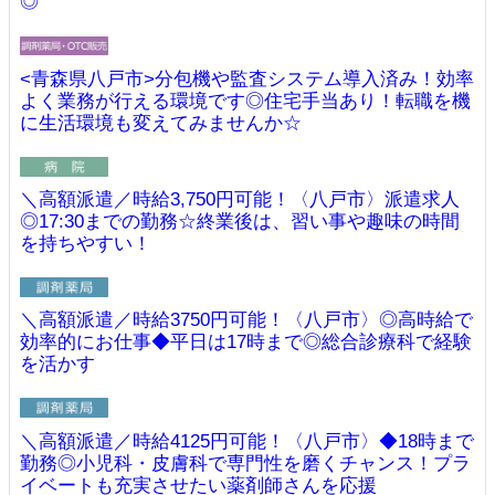
◎
<青森県八戸市>分包機や監査システム導入済み！効率
よく業務が行える環境です◎住宅手当あり！転職を機
に生活環境も変えてみませんか☆
＼高額派遣／時給3,750円可能！〈八戸市〉派遣求人
◎17:30までの勤務☆終業後は、習い事や趣味の時間
を持ちやすい！
＼高額派遣／時給3750円可能！〈八戸市〉◎高時給で
効率的にお仕事◆平日は17時まで◎総合診療科で経験
を活かす
＼高額派遣／時給4125円可能！〈八戸市〉◆18時まで
勤務◎小児科・皮膚科で専門性を磨くチャンス！プラ
イベートも充実させたい薬剤師さんを応援