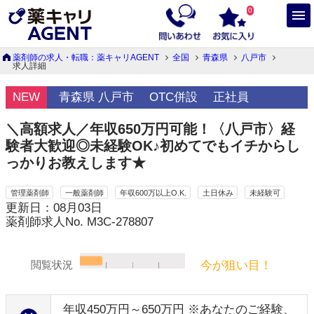
0
薬剤師の求人・転職：薬キャリAGENT
全国
青森県
八戸市
求人詳細
NEW
青森県 八戸市
OTC併設
正社員
＼高額求人／年収650万円可能！〈八戸市〉経
験者大歓迎◎未経験OK♪初めてでもイチからし
っかりお教えします★
管理薬剤師
一般薬剤師
年収600万以上O.K.
土日休み
未経験可
更新日：08月03日
薬剤師求人No. M3C-278807
今が狙い目！
閲覧状況
年収450万円～650万円 ※あなたのご経験、