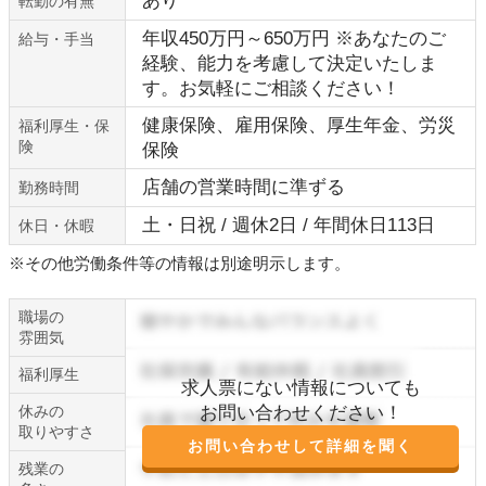
あり
転勤の有無
年収450万円～650万円 ※あなたのご
給与・手当
経験、能力を考慮して決定いたしま
す。お気軽にご相談ください！
健康保険、雇用保険、厚生年金、労災
福利厚生・保
険
保険
店舗の営業時間に準ずる
勤務時間
土・日祝 / 週休2日 / 年間休日113日
休日・休暇
※その他労働条件等の情報は別途明示します。
職場の
雰囲気
福利厚生
求人票にない情報についても
休みの
お問い合わせください！
取りやすさ
お問い合わせして詳細を聞く
残業の