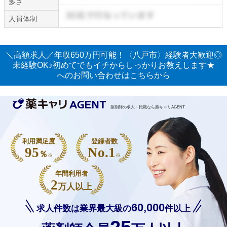
多さ
人員体制
＼高額求人／年収650万円可能！〈八戸市〉経験者大歓迎◎
未経験OK♪初めてでもイチからしっかりお教えします★
へのお問い合わせはこちらから
薬剤師の求人・転職なら薬キャリAGENT
利用満足度
登録者数
95
No.1
％
※
※
年間利用者
2
万人以上
60,000
求人件数は業界最大級の
件以上