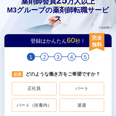
25
薬剤師会員
万人以上
M3グループの薬剤師転職サービ
ス
※自社調べ
完全
60
登録はかんたん
秒
！
無料
1
2
3
4
5
どのような働き方をご希望ですか？
正社員
パート
パート（扶養内）
派遣