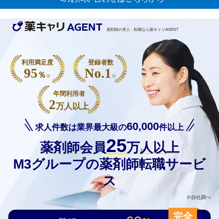
薬剤師の求人・転職なら薬キャリAGENT
利用満足度
登録者数
95
No.1
％
※
※
年間利用者
2
万人以上
60,000
求人件数は業界最大級の
件以上
25
薬剤師会員
万人以上
M3グループの薬剤師転職サービ
ス
※自社調べ
完全