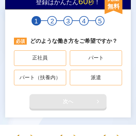
60
登録はかんたん
秒
！
無料
1
2
3
4
5
どのような働き方をご希望ですか？
正社員
パート
パート（扶養内）
派遣
次へ