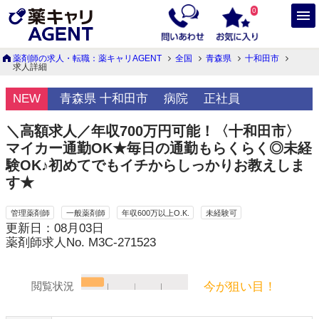
0
薬剤師の求人・転職：薬キャリAGENT
全国
青森県
十和田市
求人詳細
NEW
青森県 十和田市
病院
正社員
＼高額求人／年収700万円可能！〈十和田市〉
マイカー通勤OK★毎日の通勤もらくらく◎未経
験OK♪初めてでもイチからしっかりお教えしま
す★
管理薬剤師
一般薬剤師
年収600万以上O.K.
未経験可
更新日：08月03日
薬剤師求人No. M3C-271523
今が狙い目！
閲覧状況