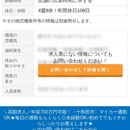
店舗の営業時間に準ずる
勤務時間
4週8休 / 年間休日108日
休日・休暇
※その他労働条件等の情報は別途明示します。
職場の
雰囲気
福利厚生
求人票にない情報についても
休みの
お問い合わせください！
取りやすさ
お問い合わせして詳細を聞く
残業の
多さ
人員体制
＼高額求人／年収700万円可能！〈十和田市〉マイカー通勤
OK★毎日の通勤もらくらく◎未経験OK♪初めてでもイチか
らしっかりお教えします★
へのお問い合わせはこちらから