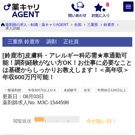
0
薬剤師の求人・転職：薬キャリAGENT
全国
三重県
鈴鹿市
求人詳細
三重県 鈴鹿市
調剤
正社員
[鈴鹿市]皮膚科・アレルギー科応需★車通勤可
能！調剤経験がない方OK！お仕事に必要なこと
は基礎からしっかりお教えします！＜高年収＞
年収600万円可能！
一般薬剤師
年収600万以上O.K.
未経験可
在宅
年間休日120日以上
更新日：08月03日
薬剤師求人No. M3C-1544598
今が狙い目！
閲覧状況