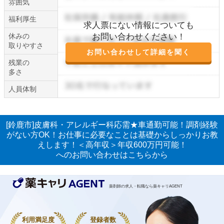
雰囲気
福利厚生
求人票にない情報についても
休みの
お問い合わせください！
取りやすさ
お問い合わせして詳細を聞く
残業の
多さ
人員体制
[鈴鹿市]皮膚科・アレルギー科応需★車通勤可能！調剤経験
がない方OK！お仕事に必要なことは基礎からしっかりお教
えします！＜高年収＞年収600万円可能！
へのお問い合わせはこちらから
薬剤師の求人・転職なら薬キャリAGENT
利用満足度
登録者数