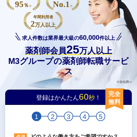
95
No.1
％
※
※
年間利用者
2
万人以上
60,000
求人件数は業界最大級の
件以上
25
薬剤師会員
万人以上
M3グループの薬剤師転職サービ
ス
※自社調べ
完全
60
登録はかんたん
秒
！
無料
1
2
3
4
5
どのような働き方をご希望ですか？