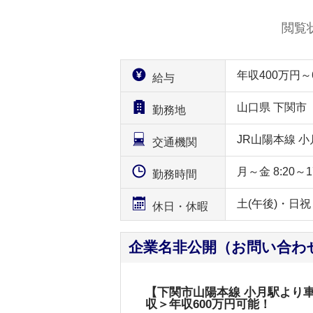
閲覧
年収400万円
給与
山口県 下関市
勤務地
JR山陽本線 
交通機関
月～金 8:20～17:
勤務時間
土(午後)・日
休日・休暇
企業名非公開（お問い合わ
【下関市山陽本線 小月駅より
収＞年収600万円可能！