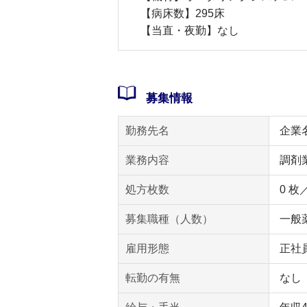
【病床数】295床
【当直・夜勤】なし
募集情報
勤務先名
企業
業務内容
調剤
処方枚数
0 枚
募集職種（人数）
一般薬
雇用形態
正社
転勤の有無
なし