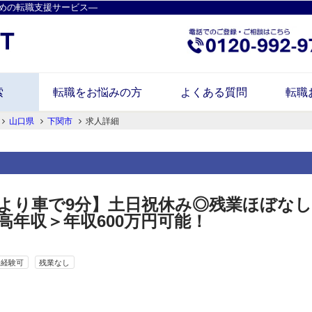
めの転職支援サービス―
索
転職をお悩みの方
よくある質問
転職
山口県
下関市
求人詳細
駅より車で9分】土日祝休み◎残業ほぼな
年収＞年収600万円可能！
未経験可
残業なし