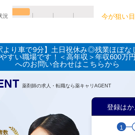
今が狙い
状況
駅より車で9分】土日祝休み◎残業ほぼ
やすい職場です！＜高年収＞年収600万
へのお問い合わせはこちらから
薬剤師の求人・転職なら薬キャリAGENT
登録はか
1
者数