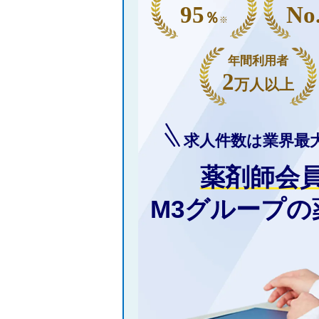
95
No
％
※
年間利用者
2
万人以上
求人件数は業界最
薬剤師会
M3グループ