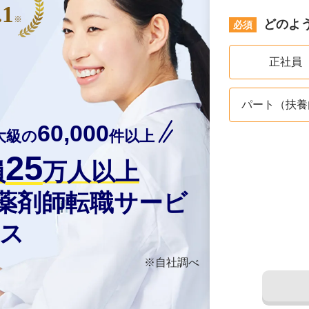
.1
※
どのよ
正社員
パート（扶養
60,000
大級の
件以上
25
員
万人以上
の薬剤師転職サービ
ス
※自社調べ