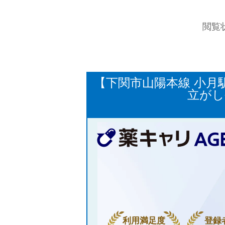
閲覧
【下関市山陽本線 小月
立がし
利用満足度
登録