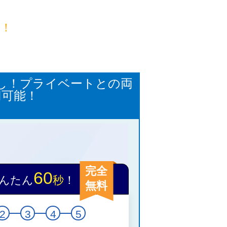
目！
なし！プライベートとの両
円可能！
完全
60
んたん
秒
！
無料
2
3
4
5