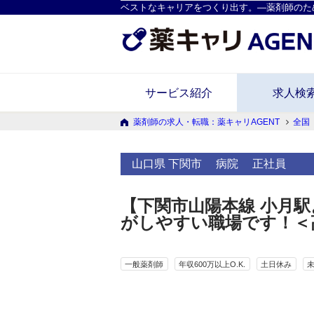
ベストなキャリアをつくり出す。―薬剤師のた
サービス紹介
求人検
薬剤師の求人・転職：薬キャリAGENT
全国
山口県 下関市
病院
正社員
【下関市山陽本線 小月
がしやすい職場です！＜高
一般薬剤師
年収600万以上O.K.
土日休み