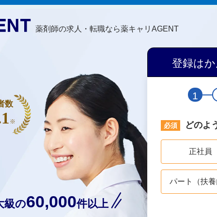
薬剤師の求人・転職なら薬キャリAGENT
登録はか
1
者数
.1
※
どのよ
正社員
パート（扶養
60,000
大級の
件以上