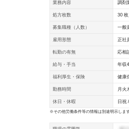
業務内容
調剤
処方枚数
30 
募集職種（人数）
一般薬
雇用形態
正社
転勤の有無
応相
給与・手当
年収
福利厚生・保険
健康
勤務時間
月火木金
休日・休暇
日祝 
※その他労働条件等の情報は別途明示しま
職場の雰囲気