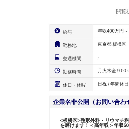
閲覧
年収400万円
給与
東京都 板橋区
勤務地
-
交通機関
月火木金 9:00～13
勤務時間
日祝 / 年間休
休日・休暇
企業名非公開（お問い合わ
<板橋区>整形外科・リウマチ
を磨けます！＜高年収＞年収50