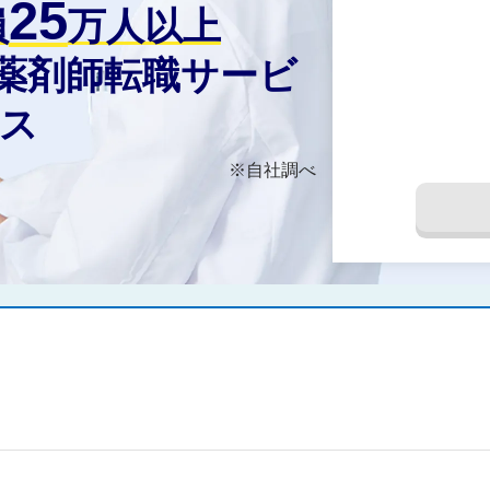
25
員
万人以上
の薬剤師転職サービ
ス
※自社調べ