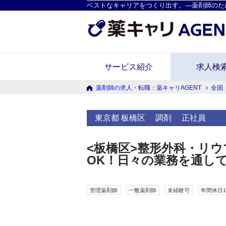
ベストなキャリアをつくり出す。―薬剤師のた
サービス紹介
求人検
薬剤師の求人・転職：薬キャリAGENT
全国
東京都 板橋区
調剤
正社員
<板橋区>整形外科・リウ
OK！日々の業務を通し
管理薬剤師
一般薬剤師
未経験可
年間休日1