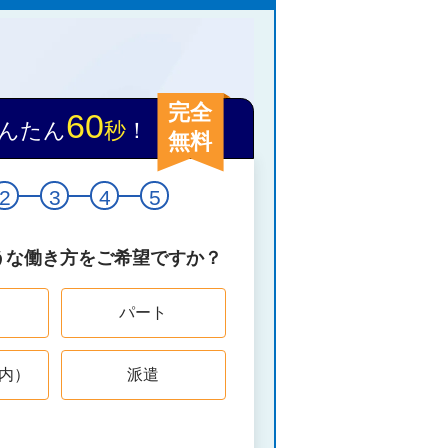
完全
60
んたん
秒
！
無料
2
3
4
5
うな働き方をご希望ですか？
パート
内）
派遣