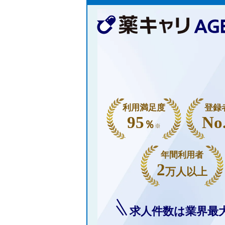
利用満足度
登録
95
No
％
※
年間利用者
2
万人以上
求人件数は業界最