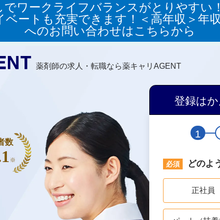
しでワークライフバランスがとりやすい！1
イベートも充実できます！＜高年収＞年収5
へのお問い合わせはこちらから
薬剤師の求人・転職なら薬キャリAGENT
登録はか
1
者数
.1
※
どのよ
正社員