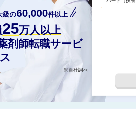
パート（扶養
60,000
大級の
件以上
25
員
万人以上
の薬剤師転職サービ
ス
※自社調べ