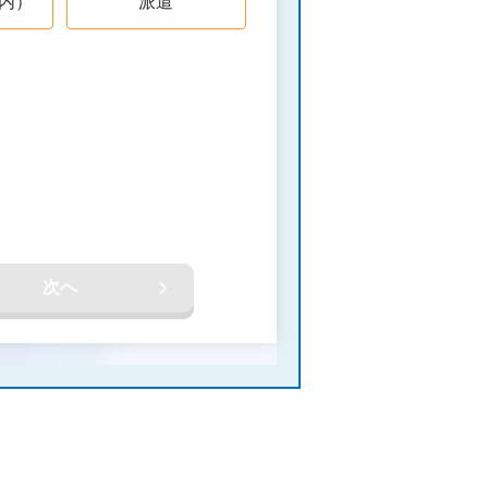
内）
派遣
次へ