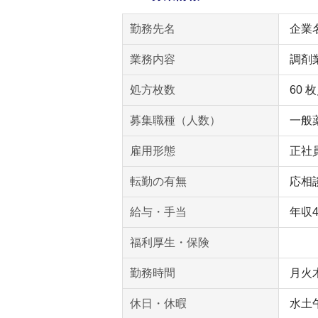
勤務先名
企業
業務内容
調剤
処方枚数
60 
募集職種（人数）
一般薬
雇用形態
正社
転勤の有無
応相
給与・手当
年収
福利厚生・保険
勤務時間
月火木
休日・休暇
水土