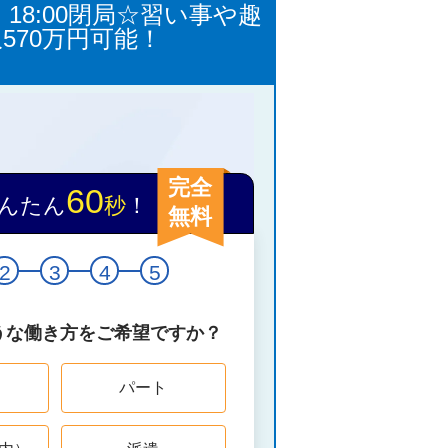
8:00閉局☆習い事や趣
70万円可能！
完全
60
んたん
秒
！
無料
2
3
4
5
うな働き方をご希望ですか？
パート