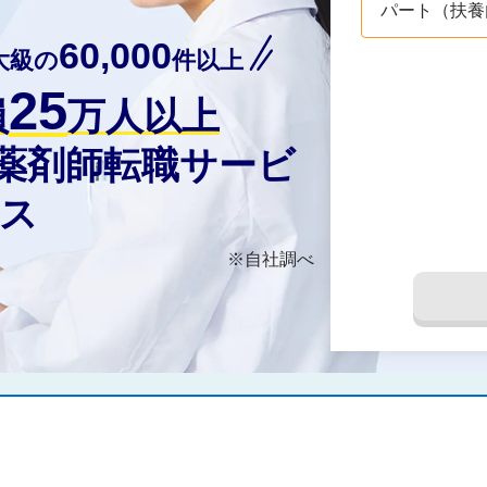
パート（扶養
60,000
大級の
件以上
25
員
万人以上
の薬剤師転職サービ
ス
※自社調べ