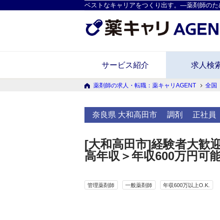
ベストなキャリアをつくり出す。―薬剤師のた
サービス紹介
求人検
薬剤師の求人・転職：薬キャリAGENT
全国
奈良県 大和高田市
調剤
正社員
[大和高田市]経験者大歓
高年収＞年収600万円可
管理薬剤師
一般薬剤師
年収600万以上O.K.