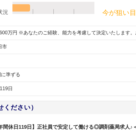
今が狙い
状況
～600万円 ※あなたのご経験、能力を考慮して決定いたします
田市
間に準ずる
119日
せください）
年間休日119日】正社員で安定して働ける◎調剤薬局求人♪