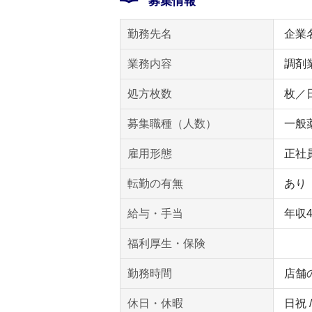
募集情報
勤務先名
企業
業務内容
調剤
処方枚数
枚／
募集職種（人数）
一般薬
雇用形態
正社
転勤の有無
あり
給与・手当
年収
福利厚生・保険
勤務時間
店舗
休日・休暇
日祝 