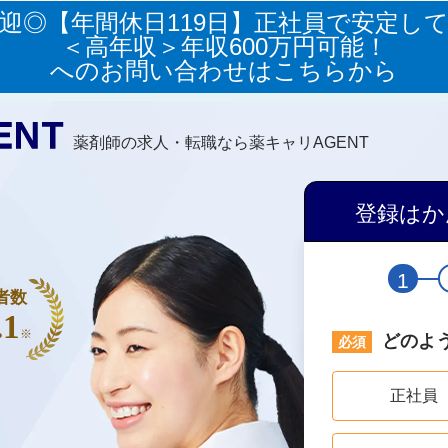
歓迎◎【年間休日119日】正社員で安定し
＜高年収＞年収600万円可能！
へのお問い合わせはこちらから
薬剤師の求人・転職なら薬キャリAGENT
登録はか
1
者数
.1
※
どのよ
正社員