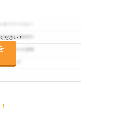
ください！
を
目！