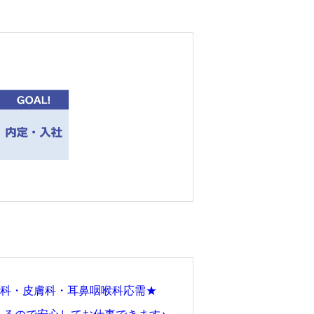
。
内科・皮膚科・耳鼻咽喉科応需★