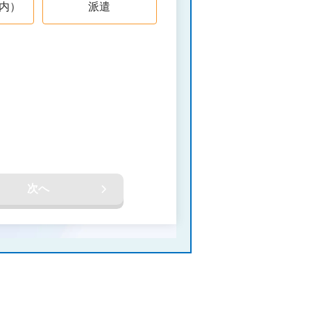
内）
派遣
次へ