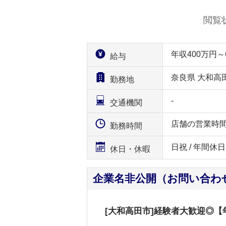
閲覧
年収400万円
給与
奈良県 大和高
勤務地
-
交通機関
店舗の営業時
勤務時間
日祝 / 年間休日
休日・休暇
企業名非公開（お問い合わ
[大和高田市]経験者大歓迎◎【