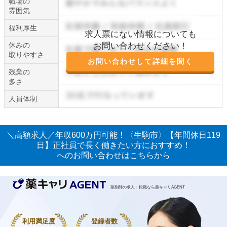
職場の
雰囲気
福利厚生
求人票にない情報についても
休みの
お問い合わせください！
取りやすさ
お問い合わせして詳細を聞く
残業の
多さ
人員体制
＼高額求人／年収600万円可能！〈生駒市〉【年間休日119
日】正社員で長く働きたい方におすすめ！
へのお問い合わせはこちらから
薬剤師の求人・転職なら薬キャリAGENT
利用満足度
登録者数