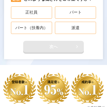
正社員
パート
パート（扶養内）
派遣
次へ