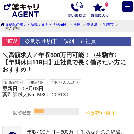
0
薬剤師の求人・転職：薬キャリAGENT
全国
奈良県
生駒市
求人詳細
NEW
奈良県 生駒市
調剤
正社員
＼高額求人／年収600万円可能！〈生駒市〉
【年間休日119日】正社員で長く働きたい方に
おすすめ！
管理薬剤師
一般薬剤師
年収600万以上O.K.
更新日：08月03日
薬剤師求人No. M3C-1206139
今が狙い目！
閲覧状況
年収400万円～600万円 ※あなたのご経験、