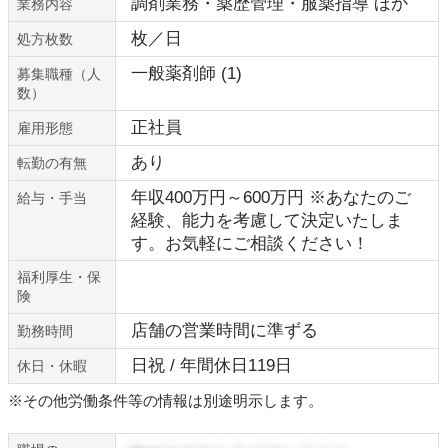
調剤業務・薬歴管理・服薬指導 ほか
業務内容
枚／日
処方枚数
一般薬剤師 (1)
募集職種（人
数）
正社員
雇用形態
あり
転勤の有無
年収400万円～600万円 ※あなたのご
給与・手当
経験、能力を考慮して決定いたしま
す。お気軽にご相談ください！
福利厚生・保
険
店舗の営業時間に準ずる
勤務時間
日祝 / 年間休日119日
休日・休暇
※その他労働条件等の情報は別途明示します。