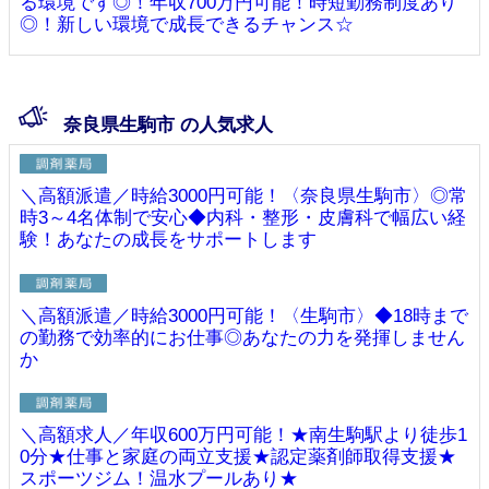
る環境です◎！年収700万円可能！時短勤務制度あり
◎！新しい環境で成長できるチャンス☆
奈良県生駒市 の人気求人
＼高額派遣／時給3000円可能！〈奈良県生駒市〉◎常
時3～4名体制で安心◆内科・整形・皮膚科で幅広い経
験！あなたの成長をサポートします
＼高額派遣／時給3000円可能！〈生駒市〉◆18時まで
の勤務で効率的にお仕事◎あなたの力を発揮しません
か
＼高額求人／年収600万円可能！★南生駒駅より徒歩1
0分★仕事と家庭の両立支援★認定薬剤師取得支援★
スポーツジム！温水プールあり★