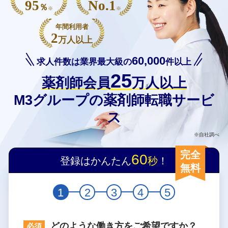
95
No.1
％
※
※
年間利用者
2
万人以上
60,000
求人件数は業界最大級の
件以上
25
薬剤師会員
万人以上
M3グループの薬剤師転職サービ
ス
※自社調べ
完全
60
登録はかんたん
秒
！
無料
1
2
3
4
5
どのような働き方をご希望ですか？