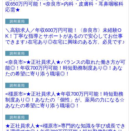
収650万円可能！<奈良市>内科・皮膚科・耳鼻咽喉科
応需★
＼高額求人／年収600万円可能！〈奈良市〉未経験O
K！丁寧な指導とサポートがあるので安心してお仕事
できます♪在宅あり◎在宅に興味のある方、必見です♪
<奈良市>★正社員求人★バランスの取れた働き方が可
能◎！年収700万円可能！時短勤務制度あり◎！あな
たの希望に寄り添う職場◎！
<橿原市>★正社員求人★年収700万円可能！時短勤務
制度あり◎！あなたの「個性」が、薬局の力になる☆
あなたの希望に寄り添う職場◎！
★正社員求人★<橿原市>専門的な知識を学び成長でき