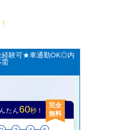
目！
未経験可★車通勤OK◎内
応需
完全
60
んたん
秒
！
無料
2
3
4
5