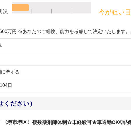
今が狙い
状況
～600万円 ※あなたのご経験、能力を考慮して決定いたします
区
間に準ずる
104日
せください）
能！〈堺市堺区〉複数薬剤師体制☆未経験可★車通勤OK◎