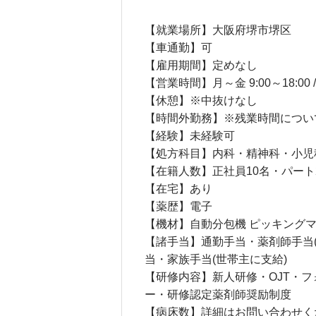
【就業場所】大阪府堺市堺区
【車通勤】可
【雇用期間】定めなし
【営業時間】月～金 9:00～18:00 / 土
【休憩】※中抜けなし
【時間外勤務】※残業時間につい
【経験】未経験可
【処方科目】内科・精神科・小児
【在籍人数】正社員10名・パート2
【在宅】あり
【薬歴】電子
【機材】自動分包機 ピッキング
【諸手当】通勤手当・薬剤師手当(3万円
当・家族手当(世帯主に支給)
【研修内容】新人研修・OJT・
ー・研修認定薬剤師奨励制度
【病床数】詳細はお問い合わせく