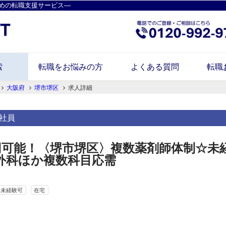
めの転職支援サービス―
索
転職をお悩みの方
よくある質問
転職
大阪府
堺市堺区
求人詳細
社員
円可能！〈堺市堺区〉複数薬剤師体制☆未
外科ほか複数科目応需
未経験可
在宅