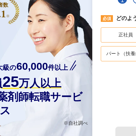
者数
.1
※
どのよ
正社員
パート（扶養
60,000
大級の
件以上
25
員
万人以上
の薬剤師転職サービ
ス
※自社調べ