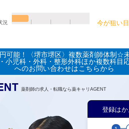
今が狙い
状況
万円可能！〈堺市堺区〉複数薬剤師体制☆
・小児科・外科・整形外科ほか複数科目
へのお問い合わせはこちらから
薬剤師の求人・転職なら薬キャリAGENT
登録はか
1