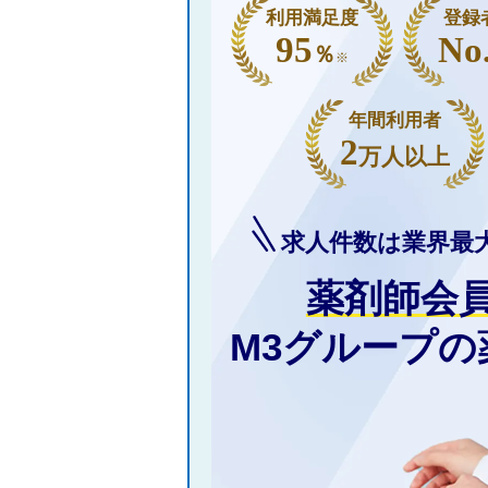
利用満足度
登録
95
No
％
※
年間利用者
2
万人以上
求人件数は業界最
薬剤師会
M3グループ