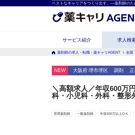
ベストなキャリアをつくり出す。―薬剤師のた
サービス紹介
求人検
薬剤師の求人・転職：薬キャリAGENT
全国
NEW
大阪府 堺市堺区
調剤
正
＼高額求人／年収600万
科・小児科・外科・整形
管理薬剤師
一般薬剤師
年収600万以上O.K.