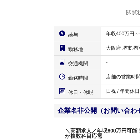
閲覧
年収400万円
給与
大阪府 堺市堺
勤務地
-
交通機関
店舗の営業時
勤務時間
日祝 / 年間休日
休日・休暇
企業名非公開（お問い合わ
＼高額求人／年収600万円可
か複数科目応需