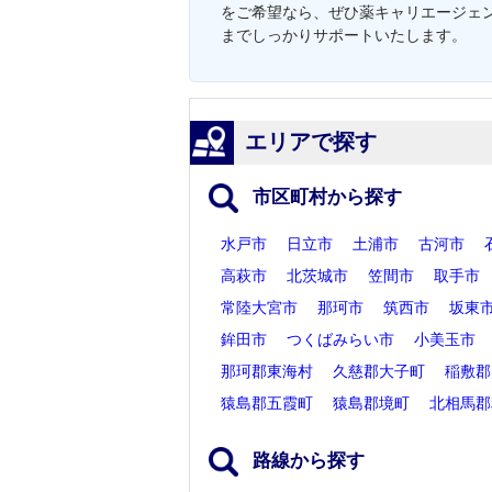
をご希望なら、ぜひ薬キャリエージェ
までしっかりサポートいたします。
エリアで探す
市区町村から探す
水戸市
日立市
土浦市
古河市
高萩市
北茨城市
笠間市
取手市
常陸大宮市
那珂市
筑西市
坂東
鉾田市
つくばみらい市
小美玉市
那珂郡東海村
久慈郡大子町
稲敷郡
猿島郡五霞町
猿島郡境町
北相馬郡
路線から探す