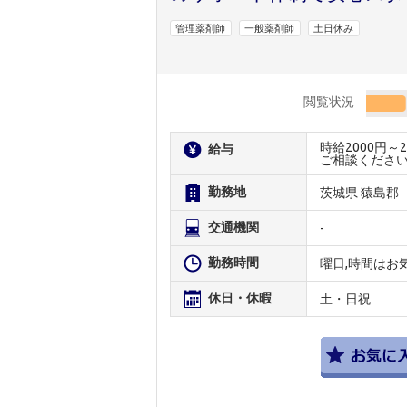
管理薬剤師
一般薬剤師
土日休み
閲覧状況
時給2000円
給与
ご相談くださ
勤務地
茨城県 猿島郡
交通機関
-
勤務時間
曜日,時間はお
休日・休暇
土・日祝