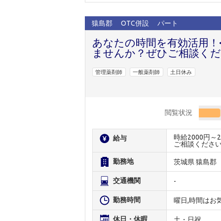
猿島郡
OTC併設
パート
あなたの時間を有効活用！
ませんか？ぜひご相談くだ
管理薬剤師
一般薬剤師
土日休み
閲覧状況
時給2000円
給与
ご相談くださ
勤務地
茨城県 猿島郡
交通機関
-
勤務時間
曜日,時間はお
休日・休暇
土・日祝