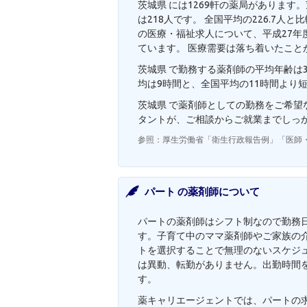
茨城県 には1269軒の薬局があります
は218人です。 全国平均の226.7
の医療・福祉求人について、平成27年度
ています。 医療需要は落ち着いたこと
茨城県 で勤務する薬剤師の平均年齢は3
均は9時間と、全国平均の11時間より
茨城県 で薬剤師としての勤務をご希
タントが、ご相談からご就業までしっ
参照：厚生労働省「衛生行政報告例」「医師
パート の薬剤師について
パートの薬剤師はシフト制なので勤務
す。子育て中のママ薬剤師やご家族の
トを選択することで無理のないスケジ
は異動、転勤がありません。出勤時間
す。
薬キャリエージェントでは、パートの求