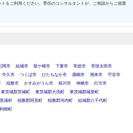
ントをご利用ください。専任のコンサルタントが、ご相談からご就業
石岡市
結城市
龍ケ崎市
下妻市
常総市
常陸太田市
牛久市
つくば市
ひたちなか市
鹿嶋市
潮来市
守谷市
市
稲敷市
かすみがうら市
桜川市
神栖市
行方市
東茨城郡茨城町
東茨城郡大洗町
東茨城郡城里町
美浦村
稲敷郡阿見町
稲敷郡河内町
結城郡八千代町
利根町