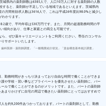
。茨城県内の薬剤師数は6385人で、人口10万人に対する薬剤師の人数
人と比較すると、薬剤師が不足している地域であるといえます。茨城県内
の月間有効求人数は3616人で、これは平成26年度比98.0%と減少し
がわかります。
8.2歳で、平均年収は530万円です。また、月間の超過勤務時間の平
短い傾向があり、仕事と家庭との両立も可能です。
望なら、ぜひ薬キャリエージェントをご利用ください。専任のコンサル
かりサポートいたします。
・歯科医師・薬剤師調査」「一般職業紹介状況」「賃金構造基本統計調査」
日、勤務時間がきっちり決まっており自由な時間で働くことができま
介護や学校・習い事などプライベートを優先させたい薬剤師に、パー
ュールで働くことができるのがメリットです。また、パートの薬剤師
をあまりかけずに自宅の周辺で働きたい薬剤師にとってはおすすめで
人を約9,200件あつかっております。パートの薬剤師として、勤務