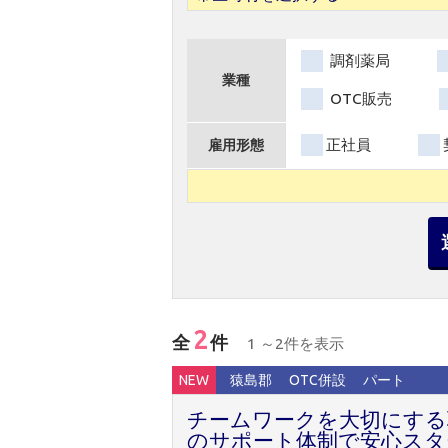
調剤薬局
業種
OTC販売
正社員
雇用形態
2
全
件
1 ～2件を表示
NEW
猿島郡
OTC併設
パート
チームワークを大切にする
のサポート体制で安心スタ