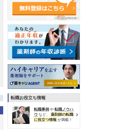
転職お役立ち情報
転職事例
や
転職ノウハ
ウ
など、
薬剤師の転職
に役立つ情報
が満載！