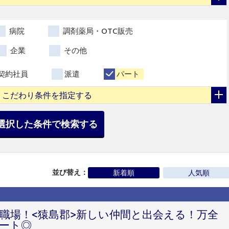
病院
調剤薬局・OTC販売
企業
その他
契約社員
派遣
パート
こだわり条件を指定する
選択した条件で検索する
並び替え：
新着順
人気順
職場！<猿島郡>新しい仲間と出会える！万全
ート◎