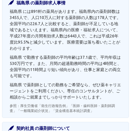
福島県 の薬剤師求人事情
福島県 には891軒の薬局があります。福島県内の薬剤師数は
3455人で、人口10万人に対する薬剤師の人数は178人です。
全国平均の226.7人と比較すると、薬剤師が不足している地
域であるといえます。福島県内の医療・福祉求人について、
平成27年度の月間有効求人数は6443人で、これは平成26年
度比95.5%と減少しています。 医療需要は落ち着いたことが
わかります。
福島県 で勤務する薬剤師の平均年齢は37.1歳で、平均年収は
530万円です。また、月間の超過勤務時間の平均は4時間と、
全国平均の11時間より短い傾向があり、仕事と家庭との両立
も可能です。
福島県 で薬剤師としての勤務をご希望なら、ぜひ薬キャリエ
ージェントをご利用ください。専任のコンサルタントが、ご
相談からご就業までしっかりサポートいたします。
参照：厚生労働省「衛生行政報告例」「医師・歯科医師・薬剤師調
査」「一般職業紹介状況」「賃金構造基本統計調査」
契約社員 の薬剤師について