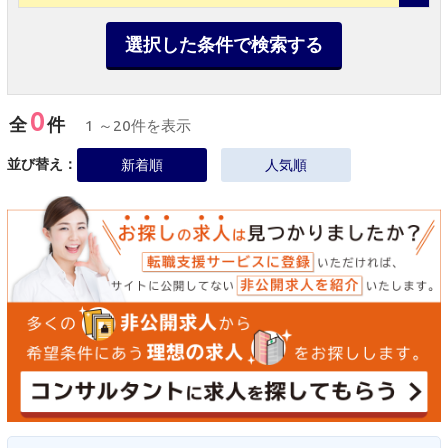
選択した条件で検索する
0
全
件
1 ～20件を表示
並び替え：
新着順
人気順