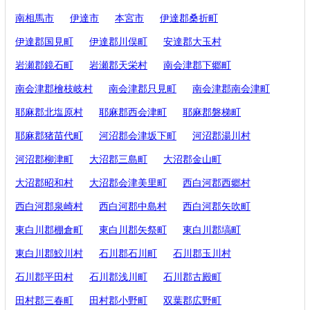
南相馬市
伊達市
本宮市
伊達郡桑折町
伊達郡国見町
伊達郡川俣町
安達郡大玉村
岩瀬郡鏡石町
岩瀬郡天栄村
南会津郡下郷町
南会津郡檜枝岐村
南会津郡只見町
南会津郡南会津町
耶麻郡北塩原村
耶麻郡西会津町
耶麻郡磐梯町
耶麻郡猪苗代町
河沼郡会津坂下町
河沼郡湯川村
河沼郡柳津町
大沼郡三島町
大沼郡金山町
大沼郡昭和村
大沼郡会津美里町
西白河郡西郷村
西白河郡泉崎村
西白河郡中島村
西白河郡矢吹町
東白川郡棚倉町
東白川郡矢祭町
東白川郡塙町
東白川郡鮫川村
石川郡石川町
石川郡玉川村
石川郡平田村
石川郡浅川町
石川郡古殿町
田村郡三春町
田村郡小野町
双葉郡広野町