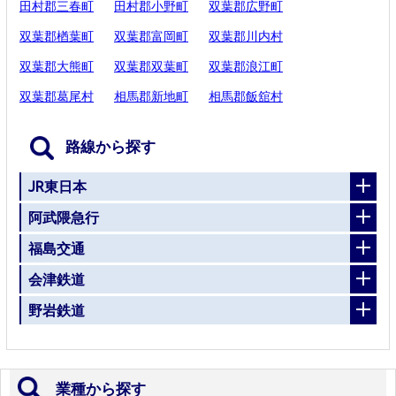
田村郡三春町
田村郡小野町
双葉郡広野町
双葉郡楢葉町
双葉郡富岡町
双葉郡川内村
双葉郡大熊町
双葉郡双葉町
双葉郡浪江町
双葉郡葛尾村
相馬郡新地町
相馬郡飯舘村
路線から探す
JR東日本
阿武隈急行
福島交通
会津鉄道
野岩鉄道
業種から探す