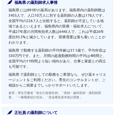
福島県 の薬剤師求人事情
福島県 には891軒の薬局があります。福島県内の薬剤師数は
3455人で、人口10万人に対する薬剤師の人数は178人です。
全国平均の226.7人と比較すると、薬剤師が不足している地
域であるといえます。福島県内の医療・福祉求人について、
平成27年度の月間有効求人数は6443人で、これは平成26年
度比95.5%と減少しています。 医療需要は落ち着いたことが
わかります。
福島県 で勤務する薬剤師の平均年齢は37.1歳で、平均年収は
530万円です。また、月間の超過勤務時間の平均は4時間と、
全国平均の11時間より短い傾向があり、仕事と家庭との両立
も可能です。
福島県 で薬剤師としての勤務をご希望なら、ぜひ薬キャリエ
ージェントをご利用ください。専任のコンサルタントが、ご
相談からご就業までしっかりサポートいたします。
参照：厚生労働省「衛生行政報告例」「医師・歯科医師・薬剤師調
査」「一般職業紹介状況」「賃金構造基本統計調査」
正社員 の薬剤師について