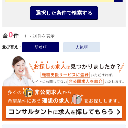
選択した条件で検索する
0
全
件
1 ～20件を表示
並び替え：
新着順
人気順