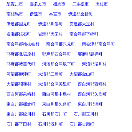
須賀川市
喜多方市
相馬市
二本松市
田村市
南相馬市
伊達市
本宮市
伊達郡桑折町
伊達郡国見町
伊達郡川俣町
安達郡大玉村
岩瀬郡鏡石町
岩瀬郡天栄村
南会津郡下郷町
南会津郡檜枝岐村
南会津郡只見町
南会津郡南会津町
耶麻郡北塩原村
耶麻郡西会津町
耶麻郡磐梯町
耶麻郡猪苗代町
河沼郡会津坂下町
河沼郡湯川村
河沼郡柳津町
大沼郡三島町
大沼郡金山町
大沼郡昭和村
大沼郡会津美里町
西白河郡西郷村
西白河郡泉崎村
西白河郡中島村
西白河郡矢吹町
東白川郡棚倉町
東白川郡矢祭町
東白川郡塙町
東白川郡鮫川村
石川郡石川町
石川郡玉川村
石川郡平田村
石川郡浅川町
石川郡古殿町