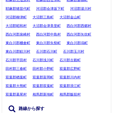
耶麻郡猪苗代町
河沼郡会津坂下町
河沼郡湯川村
河沼郡柳津町
大沼郡三島町
大沼郡金山町
大沼郡昭和村
大沼郡会津美里町
西白河郡西郷村
西白河郡泉崎村
西白河郡中島村
西白河郡矢吹町
東白川郡棚倉町
東白川郡矢祭町
東白川郡塙町
東白川郡鮫川村
石川郡石川町
石川郡玉川村
石川郡平田村
石川郡浅川町
石川郡古殿町
田村郡三春町
田村郡小野町
双葉郡広野町
双葉郡楢葉町
双葉郡富岡町
双葉郡川内村
双葉郡大熊町
双葉郡双葉町
双葉郡浪江町
双葉郡葛尾村
相馬郡新地町
相馬郡飯舘村
路線から探す