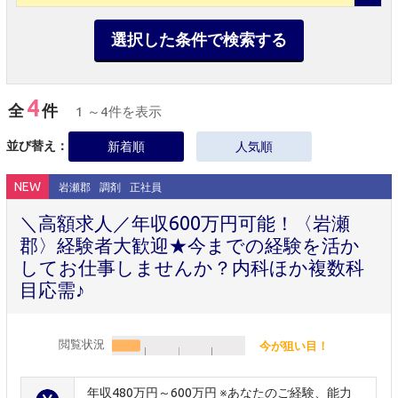
選択した条件で検索する
4
全
件
1 ～4件を表示
並び替え：
新着順
人気順
NEW
岩瀬郡
調剤
正社員
＼高額求人／年収600万円可能！〈岩瀬
郡〉経験者大歓迎★今までの経験を活か
してお仕事しませんか？内科ほか複数科
目応需♪
閲覧状況
今が狙い目！
年収480万円～600万円 ※あなたのご経験、能力