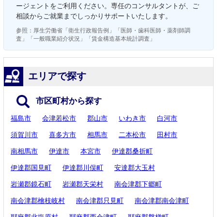
ージェントをご利用ください。専任のコンサルタントが、ご
相談からご就業までしっかりサポートいたします。
参照：厚生労働省「衛生行政報告例」「医師・歯科医師・薬剤師調
査」「一般職業紹介状況」「賃金構造基本統計調査」
エリアで探す
市区町村から探す
福島市
会津若松市
郡山市
いわき市
白河市
須賀川市
喜多方市
相馬市
二本松市
田村市
南相馬市
伊達市
本宮市
伊達郡桑折町
伊達郡国見町
伊達郡川俣町
安達郡大玉村
岩瀬郡鏡石町
岩瀬郡天栄村
南会津郡下郷町
南会津郡檜枝岐村
南会津郡只見町
南会津郡南会津町
耶麻郡北塩原村
耶麻郡西会津町
耶麻郡磐梯町