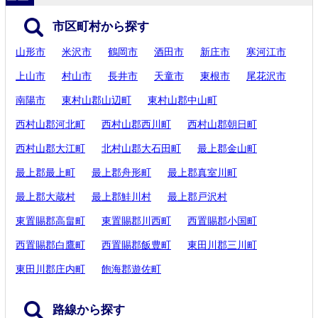
市区町村から探す
山形市
米沢市
鶴岡市
酒田市
新庄市
寒河江市
上山市
村山市
長井市
天童市
東根市
尾花沢市
南陽市
東村山郡山辺町
東村山郡中山町
西村山郡河北町
西村山郡西川町
西村山郡朝日町
西村山郡大江町
北村山郡大石田町
最上郡金山町
最上郡最上町
最上郡舟形町
最上郡真室川町
最上郡大蔵村
最上郡鮭川村
最上郡戸沢村
東置賜郡高畠町
東置賜郡川西町
西置賜郡小国町
西置賜郡白鷹町
西置賜郡飯豊町
東田川郡三川町
東田川郡庄内町
飽海郡遊佐町
路線から探す