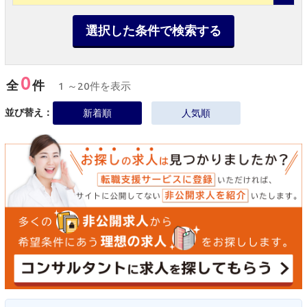
選択した条件で検索する
0
全
件
1 ～20件を表示
並び替え：
新着順
人気順