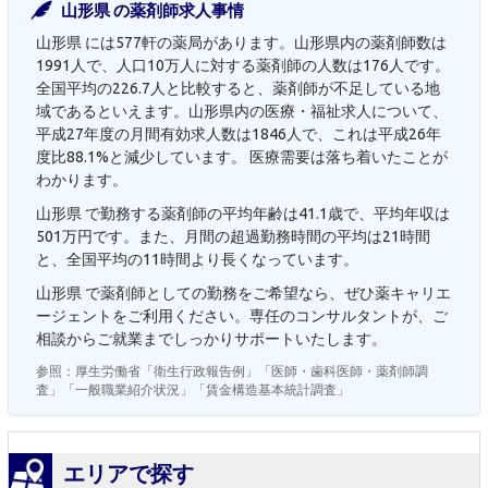
山形県 の薬剤師求人事情
山形県 には577軒の薬局があります。山形県内の薬剤師数は
1991人で、人口10万人に対する薬剤師の人数は176人です。
全国平均の226.7人と比較すると、薬剤師が不足している地
域であるといえます。山形県内の医療・福祉求人について、
平成27年度の月間有効求人数は1846人で、これは平成26年
度比88.1%と減少しています。 医療需要は落ち着いたことが
わかります。
山形県 で勤務する薬剤師の平均年齢は41.1歳で、平均年収は
501万円です。また、月間の超過勤務時間の平均は21時間
と、全国平均の11時間より長くなっています。
山形県 で薬剤師としての勤務をご希望なら、ぜひ薬キャリエ
ージェントをご利用ください。専任のコンサルタントが、ご
相談からご就業までしっかりサポートいたします。
参照：厚生労働省「衛生行政報告例」「医師・歯科医師・薬剤師調
査」「一般職業紹介状況」「賃金構造基本統計調査」
エリアで探す