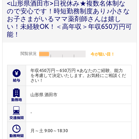
<山形県酒田市>日祝休み★複数名体制な
ので安心です！時短勤務制度あり♪小さな
お子さまがいるママ薬剤師さんは嬉し
い！未経験OK！＜高年収＞年収650万円可
能！
閲覧状況
今が狙い目！
年収450万円～650万円 ※あなたのご経験、能力
を考慮して決定いたします。お気軽にご相談くだ
さい！
山形県 酒田市
-
月～土 9:00～18:30