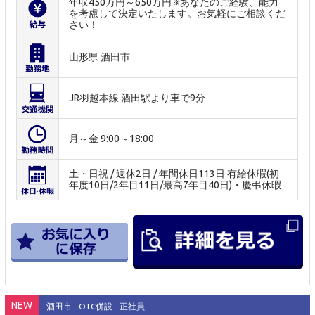
年収450万円～650万円 ※あなたのご経験、能力
を考慮して決定いたします。お気軽にご相談くだ
さい！
山形県 酒田市
JR羽越本線 酒田駅より車で9分
月～金 9:00～18:00
土・日祝 / 週休2日 / 年間休日113日 有給休暇(初
年度10日/2年目11日/最高7年目40日)・慶弔休暇
NEW
酒田市
OTC併設
正社員