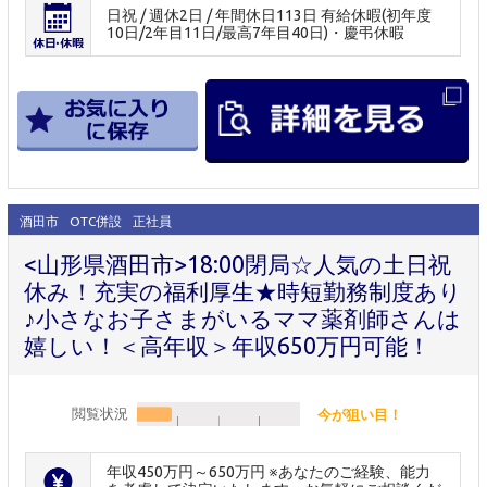
日祝 / 週休2日 / 年間休日113日 有給休暇(初年度
10日/2年目11日/最高7年目40日)・慶弔休暇
酒田市
OTC併設
正社員
<山形県酒田市>18:00閉局☆人気の土日祝
休み！充実の福利厚生★時短勤務制度あり
♪小さなお子さまがいるママ薬剤師さんは
嬉しい！＜高年収＞年収650万円可能！
閲覧状況
今が狙い目！
年収450万円～650万円 ※あなたのご経験、能力