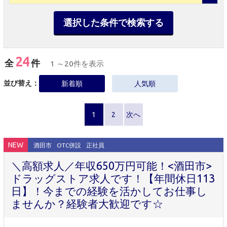
選択した条件で検索する
24
全
件
1 ～20件を表示
並び替え：
新着順
人気順
1
2
次へ
NEW
酒田市
OTC併設
正社員
＼高額求人／年収650万円可能！<酒田市>
ドラッグストア求人です！【年間休日113
日】！今までの経験を活かしてお仕事し
ませんか？経験者大歓迎です☆