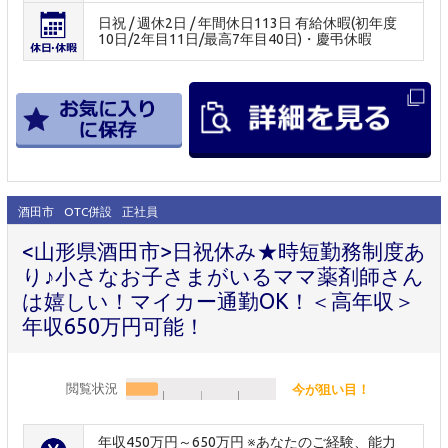
日祝 / 週休2日 / 年間休日113日 有給休暇(初年度
10日/2年目11日/最高7年目40日)・慶弔休暇
酒田市
OTC併設
正社員
<山形県酒田市>日祝休み★時短勤務制度あ
り♪小さなお子さまがいるママ薬剤師さん
は嬉しい！マイカー通勤OK！＜高年収＞
年収650万円可能！
閲覧状況
今が狙い目！
年収450万円～650万円 ※あなたのご経験、能力