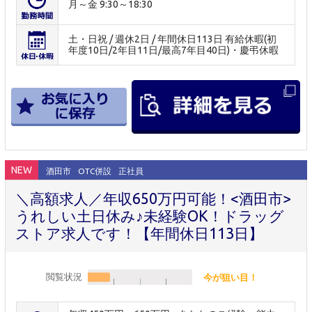
月～金 9:30～18:30
土・日祝 / 週休2日 / 年間休日113日 有給休暇(初
年度10日/2年目11日/最高7年目40日)・慶弔休暇
NEW
酒田市
OTC併設
正社員
＼高額求人／年収650万円可能！<酒田市>
うれしい土日休み♪未経験OK！ドラッグ
ストア求人です！【年間休日113日】
閲覧状況
今が狙い目！