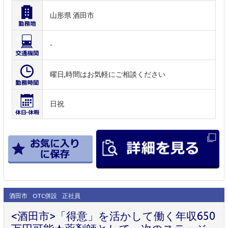
山形県 酒田市
-
曜日,時間はお気軽にご相談ください
日祝
酒田市
OTC併設
正社員
<酒田市>「得意」を活かして働く年収650