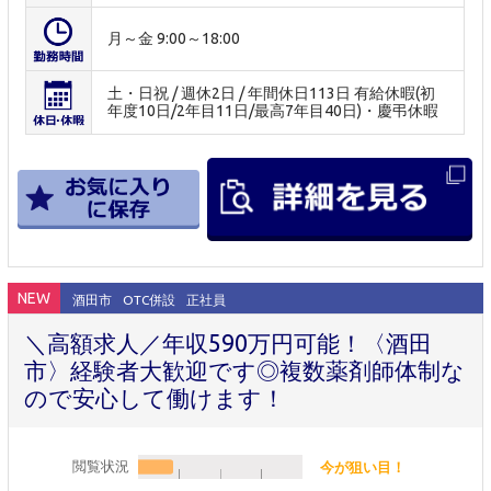
月～金 9:00～18:00
土・日祝 / 週休2日 / 年間休日113日 有給休暇(初
年度10日/2年目11日/最高7年目40日)・慶弔休暇
NEW
酒田市
OTC併設
正社員
＼高額求人／年収590万円可能！〈酒田
市〉経験者大歓迎です◎複数薬剤師体制な
ので安心して働けます！
閲覧状況
今が狙い目！