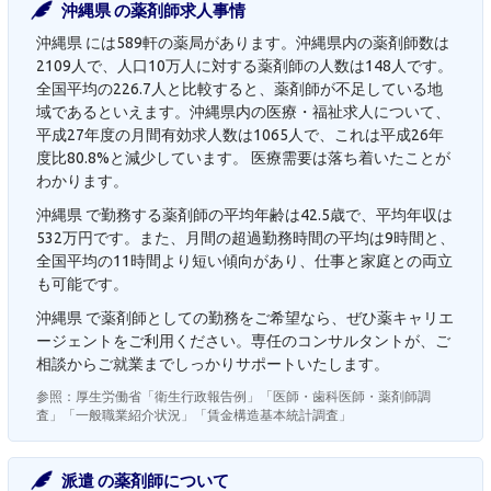
沖縄県 の薬剤師求人事情
沖縄県 には589軒の薬局があります。沖縄県内の薬剤師数は
2109人で、人口10万人に対する薬剤師の人数は148人です。
全国平均の226.7人と比較すると、薬剤師が不足している地
域であるといえます。沖縄県内の医療・福祉求人について、
平成27年度の月間有効求人数は1065人で、これは平成26年
度比80.8%と減少しています。 医療需要は落ち着いたことが
わかります。
沖縄県 で勤務する薬剤師の平均年齢は42.5歳で、平均年収は
532万円です。また、月間の超過勤務時間の平均は9時間と、
全国平均の11時間より短い傾向があり、仕事と家庭との両立
も可能です。
沖縄県 で薬剤師としての勤務をご希望なら、ぜひ薬キャリエ
ージェントをご利用ください。専任のコンサルタントが、ご
相談からご就業までしっかりサポートいたします。
参照：厚生労働省「衛生行政報告例」「医師・歯科医師・薬剤師調
査」「一般職業紹介状況」「賃金構造基本統計調査」
派遣 の薬剤師について