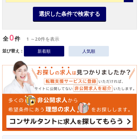
選択した条件で検索する
0
全
件
1 ～20件を表示
並び替え：
新着順
人気順