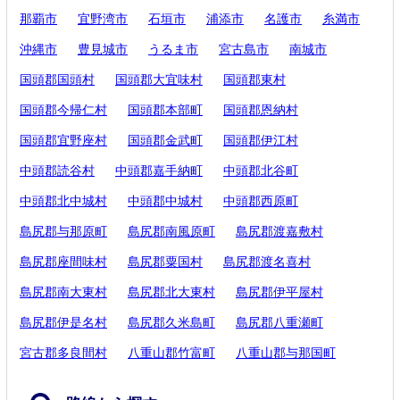
那覇市
宜野湾市
石垣市
浦添市
名護市
糸満市
沖縄市
豊見城市
うるま市
宮古島市
南城市
国頭郡国頭村
国頭郡大宜味村
国頭郡東村
国頭郡今帰仁村
国頭郡本部町
国頭郡恩納村
国頭郡宜野座村
国頭郡金武町
国頭郡伊江村
中頭郡読谷村
中頭郡嘉手納町
中頭郡北谷町
中頭郡北中城村
中頭郡中城村
中頭郡西原町
島尻郡与那原町
島尻郡南風原町
島尻郡渡嘉敷村
島尻郡座間味村
島尻郡粟国村
島尻郡渡名喜村
島尻郡南大東村
島尻郡北大東村
島尻郡伊平屋村
島尻郡伊是名村
島尻郡久米島町
島尻郡八重瀬町
宮古郡多良間村
八重山郡竹富町
八重山郡与那国町