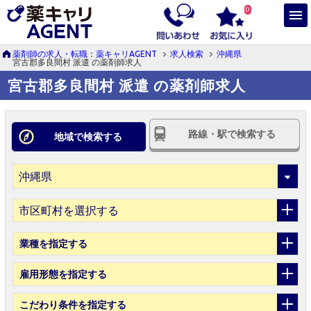
0
薬剤師の求人・転職：薬キャリAGENT
求人検索
沖縄県
宮古郡多良間村 派遣 の薬剤師求人
宮古郡多良間村 派遣 の薬剤師求人
路線・駅で検索する
地域で検索する
市区町村を選択する
業種
を指定する
雇用形態
を指定する
こだわり条件
を指定する