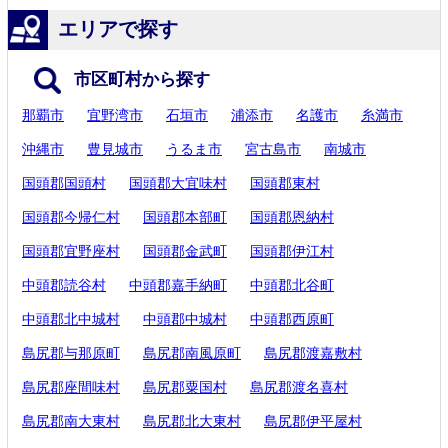
エリアで探す
市区町村から探す
那覇市
宜野湾市
石垣市
浦添市
名護市
糸満市
沖縄市
豊見城市
うるま市
宮古島市
南城市
国頭郡国頭村
国頭郡大宜味村
国頭郡東村
国頭郡今帰仁村
国頭郡本部町
国頭郡恩納村
国頭郡宜野座村
国頭郡金武町
国頭郡伊江村
中頭郡読谷村
中頭郡嘉手納町
中頭郡北谷町
中頭郡北中城村
中頭郡中城村
中頭郡西原町
島尻郡与那原町
島尻郡南風原町
島尻郡渡嘉敷村
島尻郡座間味村
島尻郡粟国村
島尻郡渡名喜村
島尻郡南大東村
島尻郡北大東村
島尻郡伊平屋村