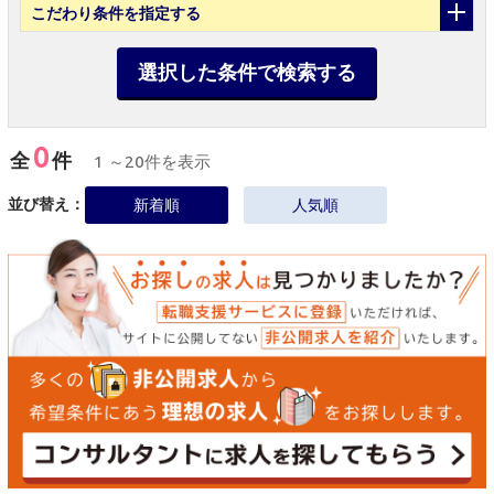
こだわり条件
を指定する
選択した条件で検索する
0
全
件
1 ～20件を表示
並び替え：
新着順
人気順