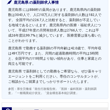
鹿児島県 の薬剤師求人事情
鹿児島県 には886軒の薬局があります。鹿児島県内の薬剤師
数は3043人で、人口10万人に対する薬剤師の人数は182人で
す。 全国平均の226.7人と比較すると、薬剤師が不足してい
る地域であるといえます。鹿児島県内の医療・福祉求人につ
いて、平成27年度の月間有効求人数は2766人で、これは平
成26年度比99.7%と減少しています。 医療需要は落ち着いた
ことがわかります。
鹿児島県 で勤務する薬剤師の平均年齢は42.0歳で、平均年収
は491万円です。また、月間の超過勤務時間の平均は5時間
と、全国平均の11時間より短い傾向があり、仕事と家庭との
両立も可能です。
鹿児島県 で薬剤師としての勤務をご希望なら、ぜひ薬キャリ
エージェントをご利用ください。専任のコンサルタントが、
ご相談からご就業までしっかりサポートいたします。
参照：厚生労働省「衛生行政報告例」「医師・歯科医師・薬剤師調
査」「一般職業紹介状況」「賃金構造基本統計調査」