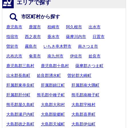
エリアで探す
市区町村から探す
鹿児島市
鹿屋市
枕崎市
阿久根市
出水市
指宿市
西之表市
垂水市
薩摩川内市
日置市
曽於市
霧島市
いちき串木野市
南さつま市
志布志市
奄美市
南九州市
伊佐市
姶良市
鹿児島郡三島村
鹿児島郡十島村
薩摩郡さつま町
出水郡長島町
姶良郡湧水町
曽於郡大崎町
肝属郡東串良町
肝属郡錦江町
肝属郡南大隅町
肝属郡肝付町
熊毛郡中種子町
熊毛郡南種子町
熊毛郡屋久島町
大島郡大和村
大島郡宇検村
大島郡瀬戸内町
大島郡龍郷町
大島郡喜界町
大島郡徳之島町
大島郡天城町
大島郡伊仙町