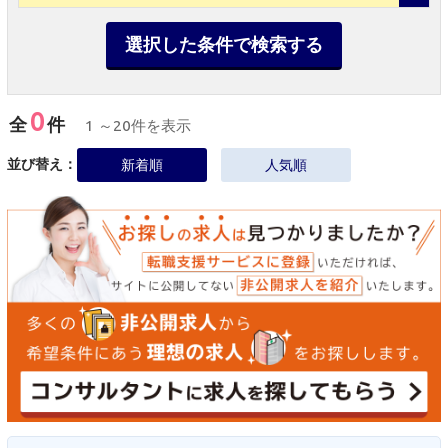
選択した条件で検索する
0
全
件
1 ～20件を表示
並び替え：
新着順
人気順