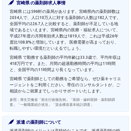
宮崎県 の薬剤師求人事情
宮崎県 には596軒の薬局があります。宮崎県内の薬剤師数は
2034人で、人口10万人に対する薬剤師の人数は182人です。
全国平均の226.7人と比較すると、薬剤師が不足している地
域であるといえます。宮崎県内の医療・福祉求人について、
平成27年度の月間有効求人数は1819人で、これは平成26年
度比108.8%と増加しています。 医療需要が高まっており、
転職しやすい環境だといえるでしょう。
宮崎県 で勤務する薬剤師の平均年齢は33.3歳で、平均年収は
418万円です。また、月間の超過勤務時間の平均は11時間
と、全国平均の11時間より長くなっています。
宮崎県 で薬剤師としての勤務をご希望なら、ぜひ薬キャリエ
ージェントをご利用ください。専任のコンサルタントが、ご
相談からご就業までしっかりサポートいたします。
参照：厚生労働省「衛生行政報告例」「医師・歯科医師・薬剤師調
査」「一般職業紹介状況」「賃金構造基本統計調査」
派遣 の薬剤師について
派遣薬剤師のメリットは高時給なことです。派遣薬剤師の時