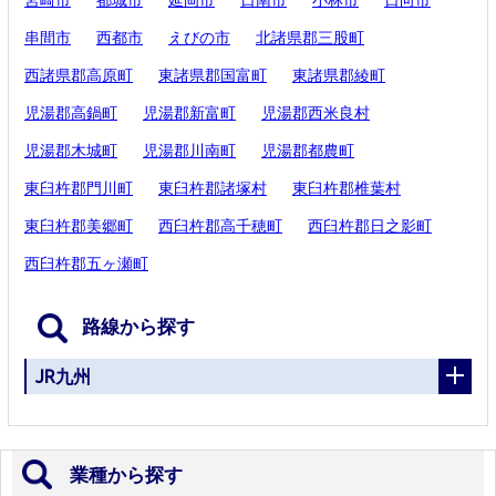
宮崎市
都城市
延岡市
日南市
小林市
日向市
串間市
西都市
えびの市
北諸県郡三股町
西諸県郡高原町
東諸県郡国富町
東諸県郡綾町
児湯郡高鍋町
児湯郡新富町
児湯郡西米良村
児湯郡木城町
児湯郡川南町
児湯郡都農町
東臼杵郡門川町
東臼杵郡諸塚村
東臼杵郡椎葉村
東臼杵郡美郷町
西臼杵郡高千穂町
西臼杵郡日之影町
西臼杵郡五ヶ瀬町
路線から探す
JR九州
業種から探す