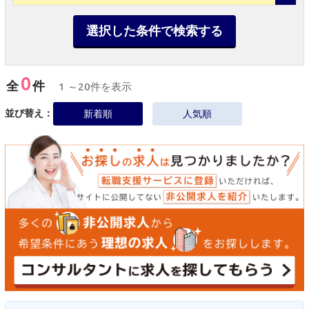
選択した条件で検索する
0
全
件
1 ～20件を表示
並び替え：
新着順
人気順