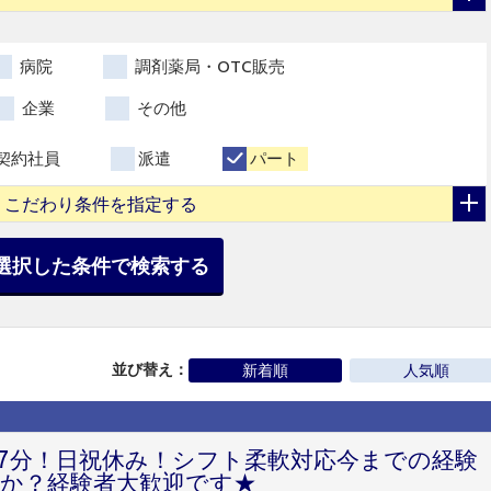
病院
調剤薬局・OTC販売
企業
その他
契約社員
派遣
パート
こだわり条件を指定する
選択した条件で検索する
並び替え：
新着順
人気順
7分！日祝休み！シフト柔軟対応今までの経験
か？経験者大歓迎です★