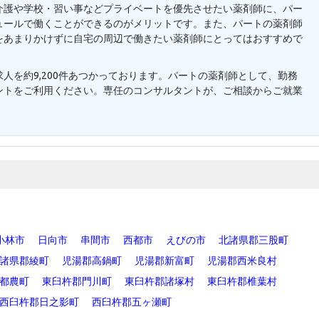
介護や学校・習い事などプライベートを優先させたい薬剤師に、パー
ュールで働くことができるのがメリットです。また、パートの薬剤師
をあまりかけずに自宅の周辺で働きたい薬剤師にとってはおすすめで
人を約9,200件あつかっております。パートの薬剤師として、勤務
ントをご利用ください。専任のコンサルタントが、ご相談からご就業
小林市
日向市
串間市
西都市
えびの市
北諸県郡三股町
諸県郡綾町
児湯郡高鍋町
児湯郡新富町
児湯郡西米良村
都農町
東臼杵郡門川町
東臼杵郡諸塚村
東臼杵郡椎葉村
西臼杵郡日之影町
西臼杵郡五ヶ瀬町