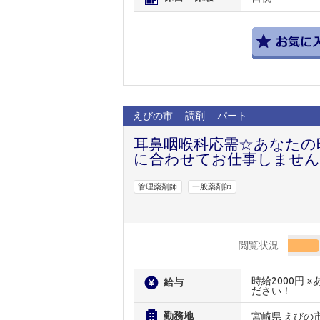
えびの市
調剤
パート
耳鼻咽喉科応需☆あなたの
に合わせてお仕事しません
管理薬剤師
一般薬剤師
閲覧状況
時給2000円
給与
ださい！
勤務地
宮崎県 えびの