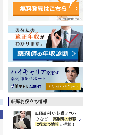
転職お役立ち情報
転職事例
や
転職ノウハ
ウ
など、
薬剤師の転職
に役立つ情報
が満載！