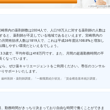
宮崎県内の薬剤師数は2034人で、人口10万人に対する薬剤師の人数は
と比較すると、薬剤師が不足している地域であるといえます。宮崎県内の
月間有効求人数は1819人で、これは平成26年度比108.8%と増加し
転職しやすい環境だといえるでしょう。
3.3歳で、平均年収は418万円です。また、月間の超過勤務時間の平
り長くなっています。
望なら、ぜひ薬キャリエージェントをご利用ください。専任のコンサル
かりサポートいたします。
・歯科医師・薬剤師調査」「一般職業紹介状況」「賃金構造基本統計調査」
日、勤務時間がきっちり決まっており自由な時間で働くことができま