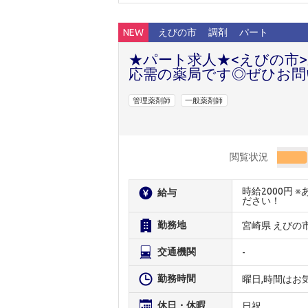
NEW
えびの市
調剤
パート
★パート求人★<えびの市
応需の薬局です◎ぜひお問
管理薬剤師
一般薬剤師
閲覧状況
時給2000円
給与
ださい！
勤務地
宮崎県 えびの
交通機関
-
勤務時間
曜日,時間はお
休日・休暇
日祝