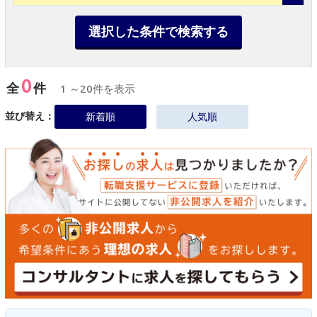
選択した条件で検索する
0
全
件
1 ～20件を表示
並び替え：
新着順
人気順