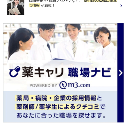
転職事例
や
転職ノウハウ
など、
薬剤師の転職に役立
つ情報
が満載！