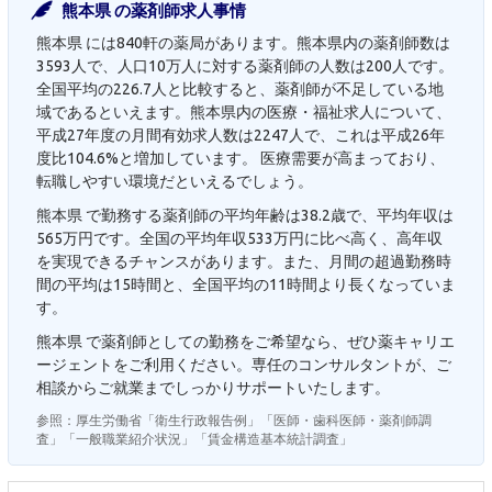
熊本県 の薬剤師求人事情
熊本県 には840軒の薬局があります。熊本県内の薬剤師数は
3593人で、人口10万人に対する薬剤師の人数は200人です。
全国平均の226.7人と比較すると、薬剤師が不足している地
域であるといえます。熊本県内の医療・福祉求人について、
平成27年度の月間有効求人数は2247人で、これは平成26年
度比104.6%と増加しています。 医療需要が高まっており、
転職しやすい環境だといえるでしょう。
熊本県 で勤務する薬剤師の平均年齢は38.2歳で、平均年収は
565万円です。全国の平均年収533万円に比べ高く、高年収
を実現できるチャンスがあります。また、月間の超過勤務時
間の平均は15時間と、全国平均の11時間より長くなっていま
す。
熊本県 で薬剤師としての勤務をご希望なら、ぜひ薬キャリエ
ージェントをご利用ください。専任のコンサルタントが、ご
相談からご就業までしっかりサポートいたします。
参照：厚生労働省「衛生行政報告例」「医師・歯科医師・薬剤師調
査」「一般職業紹介状況」「賃金構造基本統計調査」