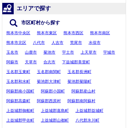
エリアで探す
市区町村から探す
熊本市中央区
熊本市東区
熊本市西区
熊本市南区
熊本市北区
八代市
人吉市
荒尾市
水俣市
玉名市
山鹿市
菊池市
宇土市
上天草市
宇城市
阿蘇市
天草市
合志市
下益城郡美里町
玉名郡玉東町
玉名郡南関町
玉名郡長洲町
玉名郡和水町
菊池郡大津町
菊池郡菊陽町
阿蘇郡南小国町
阿蘇郡小国町
阿蘇郡産山村
阿蘇郡高森町
阿蘇郡西原村
阿蘇郡南阿蘇村
上益城郡御船町
上益城郡嘉島町
上益城郡益城町
上益城郡甲佐町
上益城郡山都町
八代郡氷川町