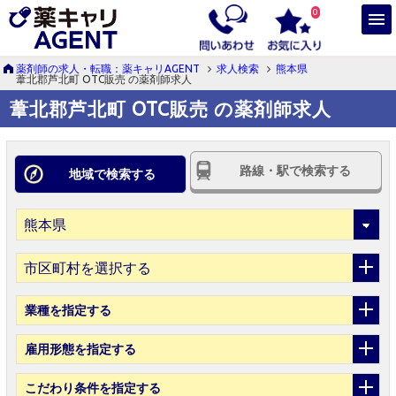
0
薬剤師の求人・転職：薬キャリAGENT
求人検索
熊本県
葦北郡芦北町 OTC販売 の薬剤師求人
葦北郡芦北町 OTC販売 の薬剤師求人
路線・駅で検索する
地域で検索する
市区町村を選択する
業種
を指定する
雇用形態
を指定する
こだわり条件
を指定する