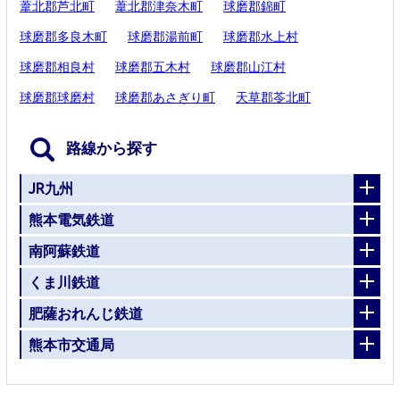
葦北郡芦北町
葦北郡津奈木町
球磨郡錦町
球磨郡多良木町
球磨郡湯前町
球磨郡水上村
球磨郡相良村
球磨郡五木村
球磨郡山江村
球磨郡球磨村
球磨郡あさぎり町
天草郡苓北町
路線から探す
JR九州
熊本電気鉄道
南阿蘇鉄道
くま川鉄道
肥薩おれんじ鉄道
熊本市交通局