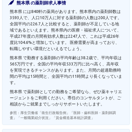
熊本県 の薬剤師求人事情
熊本県 には840軒の薬局があります。熊本県内の薬剤師数は
3593人で、人口10万人に対する薬剤師の人数は200人です。
全国平均の226.7人と比較すると、薬剤師が不足している地
域であるといえます。熊本県内の医療・福祉求人について、
平成27年度の月間有効求人数は2247人で、これは平成26年
度比104.6%と増加しています。 医療需要が高まっており、
転職しやすい環境だといえるでしょう。
熊本県 で勤務する薬剤師の平均年齢は38.2歳で、平均年収は
565万円です。全国の平均年収533万円に比べ高く、高年収
を実現できるチャンスがあります。また、月間の超過勤務時
間の平均は15時間と、全国平均の11時間より長くなっていま
す。
熊本県 で薬剤師としての勤務をご希望なら、ぜひ薬キャリエ
ージェントをご利用ください。専任のコンサルタントが、ご
相談からご就業までしっかりサポートいたします。
参照：厚生労働省「衛生行政報告例」「医師・歯科医師・薬剤師調
査」「一般職業紹介状況」「賃金構造基本統計調査」