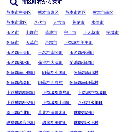
市区町村から探す
熊本市中央区
熊本市東区
熊本市西区
熊本市南区
熊本市北区
八代市
人吉市
荒尾市
水俣市
玉名市
山鹿市
菊池市
宇土市
上天草市
宇城市
阿蘇市
天草市
合志市
下益城郡美里町
玉名郡玉東町
玉名郡南関町
玉名郡長洲町
玉名郡和水町
菊池郡大津町
菊池郡菊陽町
阿蘇郡南小国町
阿蘇郡小国町
阿蘇郡産山村
阿蘇郡高森町
阿蘇郡西原村
阿蘇郡南阿蘇村
上益城郡御船町
上益城郡嘉島町
上益城郡益城町
上益城郡甲佐町
上益城郡山都町
八代郡氷川町
葦北郡芦北町
葦北郡津奈木町
球磨郡錦町
球磨郡多良木町
球磨郡湯前町
球磨郡水上村