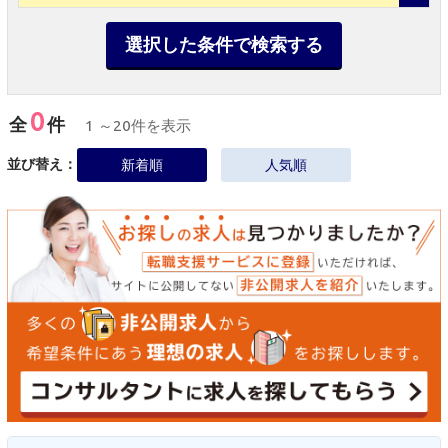
選択した条件で検索する
0
全
件
1 ～20件を表示
並び替え：
新着順
人気順