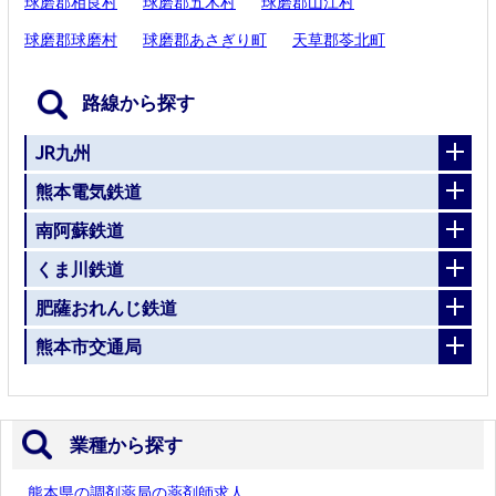
球磨郡相良村
球磨郡五木村
球磨郡山江村
球磨郡球磨村
球磨郡あさぎり町
天草郡苓北町
路線から探す
JR九州
熊本電気鉄道
南阿蘇鉄道
くま川鉄道
肥薩おれんじ鉄道
熊本市交通局
業種から探す
熊本県の調剤薬局の薬剤師求人