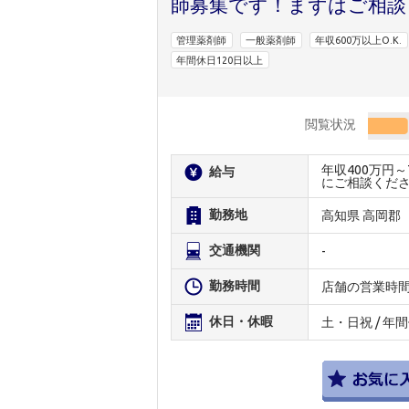
師募集です！まずはご相談
管理薬剤師
一般薬剤師
年収600万以上O.K.
年間休日120日以上
閲覧状況
年収400万円
給与
にご相談くだ
勤務地
高知県 高岡郡
交通機関
-
勤務時間
店舗の営業時
休日・休暇
土・日祝 / 年