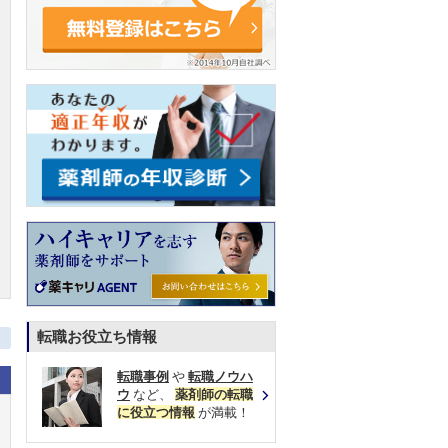
転職お役立ち情報
転職事例
や
転職ノウハ
ウ
など、
薬剤師の転職
に役立つ情報
が満載！