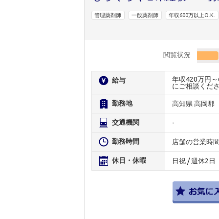
管理薬剤師
一般薬剤師
年収600万以上O.K.
閲覧状況
年収420万円
給与
にご相談くだ
勤務地
高知県 高岡郡
交通機関
-
勤務時間
店舗の営業時
休日・休暇
日祝 / 週休2日