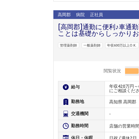
高岡郡
病院
正社員
[高岡郡]通勤に便利♪車通
ことは基礎からしっかりお
管理薬剤師
一般薬剤師
年収600万以上O.K.
閲覧状況
年収420万円
給与
にご相談くだ
勤務地
高知県 高岡郡
交通機関
-
勤務時間
店舗の営業時
休日・休暇
日祝 / 週休2日