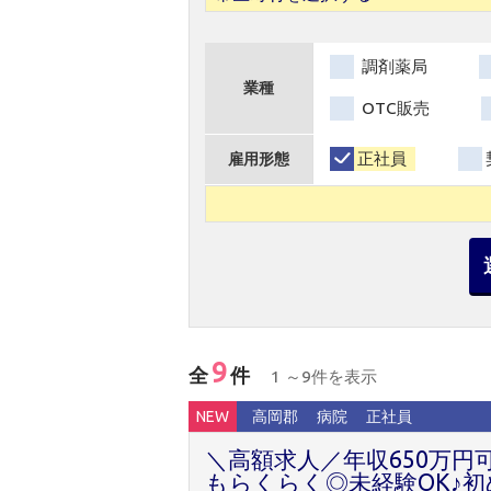
調剤薬局
業種
OTC販売
正社員
雇用形態
9
全
件
1 ～9件を表示
NEW
高岡郡
病院
正社員
＼高額求人／年収650万円
もらくらく◎未経験OK♪