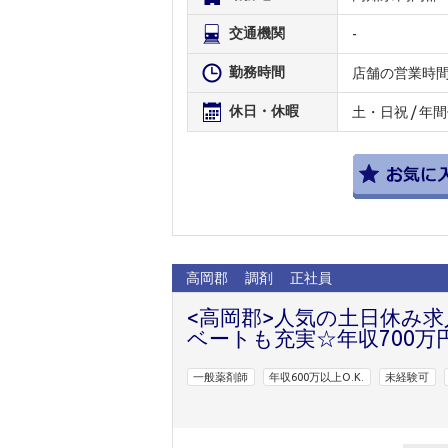
交通機関
-
勤務時間
店舗の営業時
休日・休暇
土・日祝 / 年
高岡郡
調剤
正社員
<高岡郡>人気の土日休み
ベートも充実☆年収700万
一般薬剤師
年収600万以上O.K.
未経験可