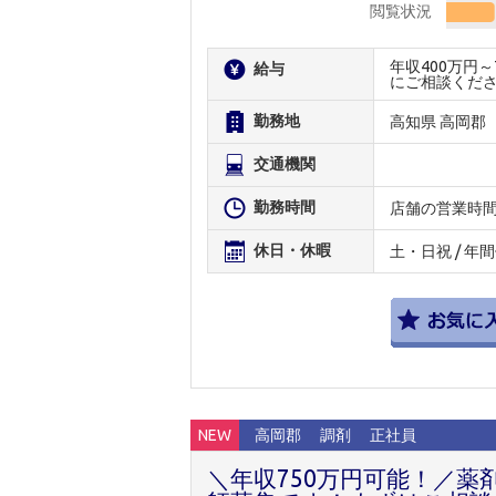
閲覧状況
年収400万円
給与
にご相談くだ
勤務地
高知県 高岡郡
交通機関
勤務時間
店舗の営業時
休日・休暇
土・日祝 / 年
NEW
高岡郡
調剤
正社員
＼年収750万円可能！／