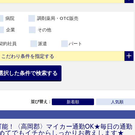
病院
調剤薬局・OTC販売
企業
その他
契約社員
派遣
パート
こだわり条件を指定する
選択した条件で検索する
並び替え：
新着順
人気順
可能！〈高岡郡〉マイカー通勤OK★毎日の通勤
初めてでもイチからしっかりお教えします★