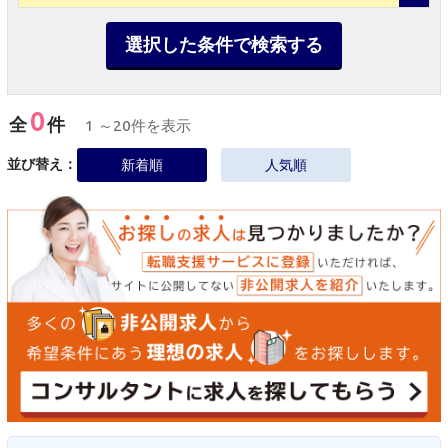
選択した条件で検索する
0
全
件
1 ～20件を表示
並び替え：
新着順
人気順