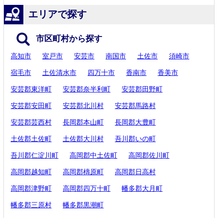
エリアで探す
市区町村から探す
高知市
室戸市
安芸市
南国市
土佐市
須崎市
宿毛市
土佐清水市
四万十市
香南市
香美市
安芸郡東洋町
安芸郡奈半利町
安芸郡田野町
安芸郡安田町
安芸郡北川村
安芸郡馬路村
安芸郡芸西村
長岡郡本山町
長岡郡大豊町
土佐郡土佐町
土佐郡大川村
吾川郡いの町
吾川郡仁淀川町
高岡郡中土佐町
高岡郡佐川町
高岡郡越知町
高岡郡檮原町
高岡郡日高村
高岡郡津野町
高岡郡四万十町
幡多郡大月町
幡多郡三原村
幡多郡黒潮町