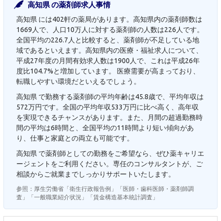
高知県 の薬剤師求人事情
高知県 には402軒の薬局があります。高知県内の薬剤師数は
1669人で、人口10万人に対する薬剤師の人数は226人です。
全国平均の226.7人と比較すると、薬剤師が不足している地
域であるといえます。高知県内の医療・福祉求人について、
平成27年度の月間有効求人数は1900人で、これは平成26年
度比104.7%と増加しています。 医療需要が高まっており、
転職しやすい環境だといえるでしょう。
高知県 で勤務する薬剤師の平均年齢は45.8歳で、平均年収は
572万円です。全国の平均年収533万円に比べ高く、高年収
を実現できるチャンスがあります。また、月間の超過勤務時
間の平均は6時間と、全国平均の11時間より短い傾向があ
り、仕事と家庭との両立も可能です。
高知県 で薬剤師としての勤務をご希望なら、ぜひ薬キャリエ
ージェントをご利用ください。専任のコンサルタントが、ご
相談からご就業までしっかりサポートいたします。
参照：厚生労働省「衛生行政報告例」「医師・歯科医師・薬剤師調
査」「一般職業紹介状況」「賃金構造基本統計調査」