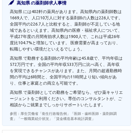
高知県 の薬剤師求人事情
高知県 には402軒の薬局があります。高知県内の薬剤師数は
1669人で、人口10万人に対する薬剤師の人数は226人です。
全国平均の226.7人と比較すると、薬剤師が不足している地
域であるといえます。高知県内の医療・福祉求人について、
平成27年度の月間有効求人数は1900人で、これは平成26年
度比104.7%と増加しています。 医療需要が高まっており、
転職しやすい環境だといえるでしょう。
高知県 で勤務する薬剤師の平均年齢は45.8歳で、平均年収は
572万円です。全国の平均年収533万円に比べ高く、高年収
を実現できるチャンスがあります。また、月間の超過勤務時
間の平均は6時間と、全国平均の11時間より短い傾向があ
り、仕事と家庭との両立も可能です。
高知県 で薬剤師としての勤務をご希望なら、ぜひ薬キャリエ
ージェントをご利用ください。専任のコンサルタントが、ご
相談からご就業までしっかりサポートいたします。
参照：厚生労働省「衛生行政報告例」「医師・歯科医師・薬剤師調
査」「一般職業紹介状況」「賃金構造基本統計調査」