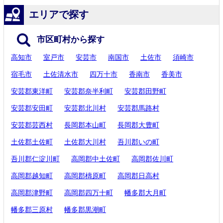
エリアで探す
市区町村から探す
高知市
室戸市
安芸市
南国市
土佐市
須崎市
宿毛市
土佐清水市
四万十市
香南市
香美市
安芸郡東洋町
安芸郡奈半利町
安芸郡田野町
安芸郡安田町
安芸郡北川村
安芸郡馬路村
安芸郡芸西村
長岡郡本山町
長岡郡大豊町
土佐郡土佐町
土佐郡大川村
吾川郡いの町
吾川郡仁淀川町
高岡郡中土佐町
高岡郡佐川町
高岡郡越知町
高岡郡檮原町
高岡郡日高村
高岡郡津野町
高岡郡四万十町
幡多郡大月町
幡多郡三原村
幡多郡黒潮町