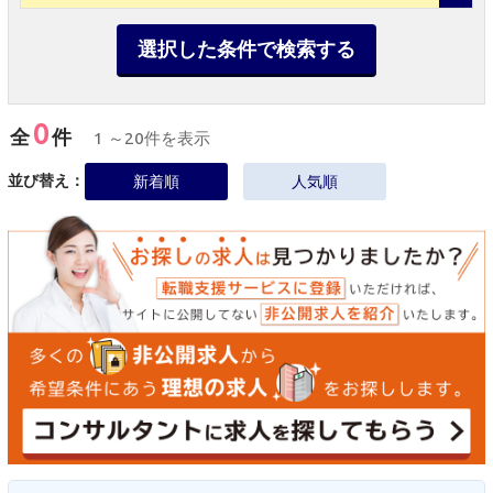
選択した条件で検索する
0
全
件
1 ～20件を表示
並び替え：
新着順
人気順