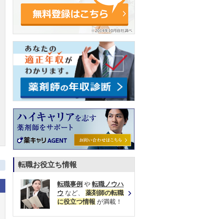
転職お役立ち情報
転職事例
や
転職ノウハ
ウ
など、
薬剤師の転職
に役立つ情報
が満載！