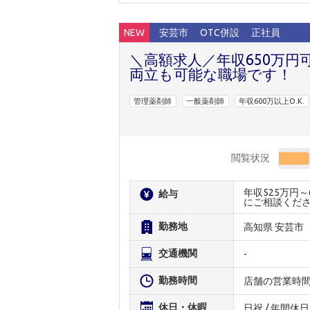
NEW
安芸市
OTC併設
正社員
＼高額求人／年収650万円
両立も可能な職場です！
管理薬剤師
一般薬剤師
年収600万以上O.K.
閲覧状況
年収525万円
給与
にご相談くだ
勤務地
高知県 安芸市
交通機関
-
勤務時間
店舗の営業時
休日・休暇
日祝 / 年間休日