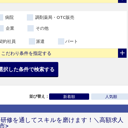
病院
調剤薬局・OTC販売
企業
その他
契約社員
派遣
パート
こだわり条件を指定する
選択した条件で検索する
並び替え：
新着順
人気順
、研修を通してスキルを磨けます！＼高額求人
市>