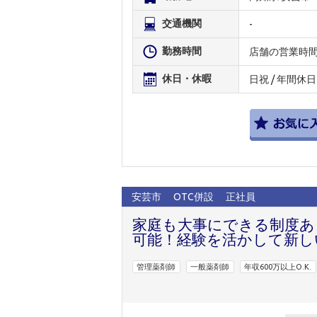
交通機関
-
勤務時間
店舗の営業時
休日・休暇
日祝 / 年間休日
安芸市
OTC併設
正社員
家庭も大事にできる制度あり
可能！経験を活かして新し
管理薬剤師
一般薬剤師
年収600万以上O.K.