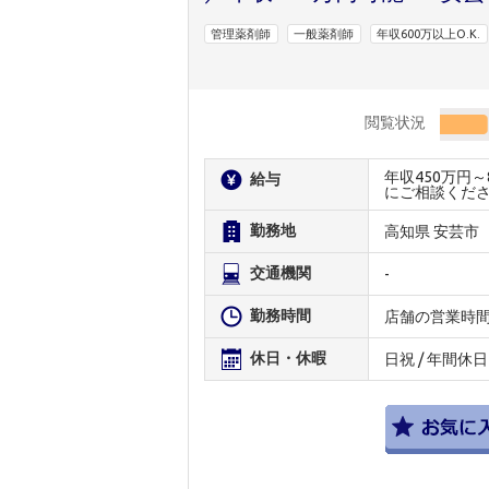
管理薬剤師
一般薬剤師
年収600万以上O.K.
閲覧状況
年収450万円
給与
にご相談くだ
勤務地
高知県 安芸市
交通機関
-
勤務時間
店舗の営業時
休日・休暇
日祝 / 年間休日