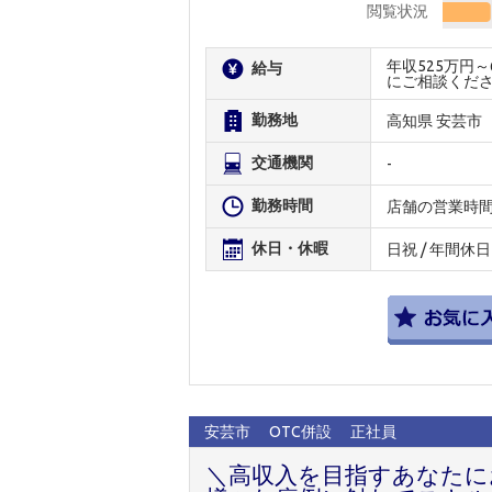
閲覧状況
年収525万円
給与
にご相談くだ
勤務地
高知県 安芸市
交通機関
-
勤務時間
店舗の営業時
休日・休暇
日祝 / 年間休日
安芸市
OTC併設
正社員
＼高収入を目指すあなたにお