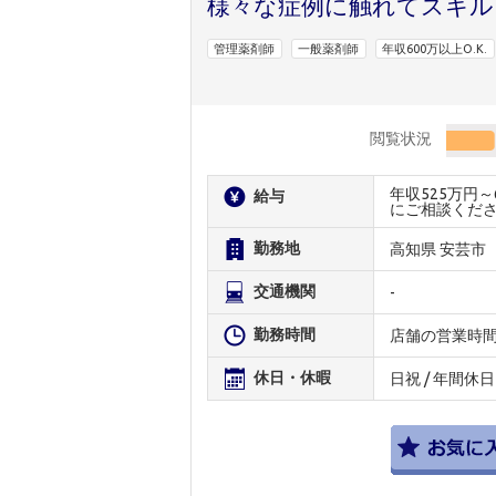
様々な症例に触れてスキル
管理薬剤師
一般薬剤師
年収600万以上O.K.
閲覧状況
年収525万円
給与
にご相談くだ
勤務地
高知県 安芸市
交通機関
-
勤務時間
店舗の営業時
休日・休暇
日祝 / 年間休日