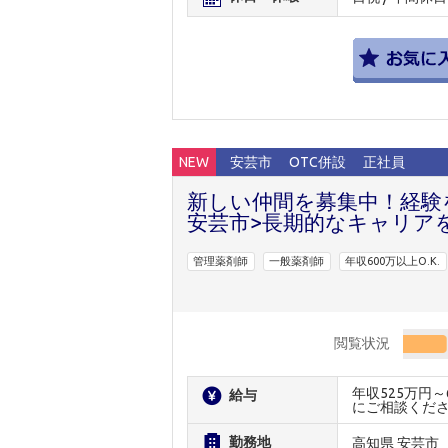
NEW
安芸市
OTC併設
正社員
新しい仲間を募集中！経験
安芸市>長期的なキャリアを
管理薬剤師
一般薬剤師
年収600万以上O.K.
閲覧状況
年収525万円
給与
にご相談くだ
勤務地
高知県 安芸市