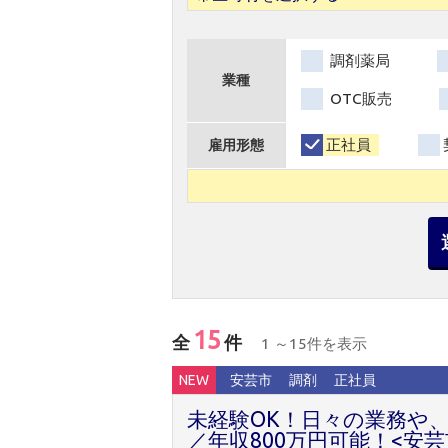
調剤薬局
業種
OTC販売
正社員
雇用形態
15
全
件
1 ～15件を表示
NEW
安芸市
調剤
正社員
未経験OK！日々の業務や
／年収800万円可能！<安芸