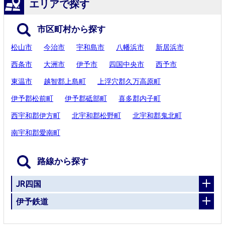
エリアで探す
市区町村から探す
松山市
今治市
宇和島市
八幡浜市
新居浜市
西条市
大洲市
伊予市
四国中央市
西予市
東温市
越智郡上島町
上浮穴郡久万高原町
伊予郡松前町
伊予郡砥部町
喜多郡内子町
西宇和郡伊方町
北宇和郡松野町
北宇和郡鬼北町
南宇和郡愛南町
路線から探す
JR四国
伊予鉄道