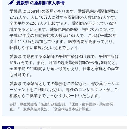
愛媛県 の薬剤師求人事情
愛媛県 には581軒の薬局があります。愛媛県内の薬剤師数は
2752人で、人口10万人に対する薬剤師の人数は197人です。
全国平均の226.7人と比較すると、薬剤師が不足している地
域であるといえます。愛媛県内の医療・福祉求人について、
平成27年度の月間有効求人数は3163人で、これは平成26年
度比117.2%と増加しています。 医療需要が高まっており、
転職しやすい環境だといえるでしょう。
愛媛県 で勤務する薬剤師の平均年齢は43.5歳で、平均年収は
519万円です。また、月間の超過勤務時間の平均は8時間と、
全国平均の11時間より短い傾向があり、仕事と家庭との両立
も可能です。
愛媛県 で薬剤師としての勤務をご希望なら、ぜひ薬キャリエ
ージェントをご利用ください。専任のコンサルタントが、ご
相談からご就業までしっかりサポートいたします。
参照：厚生労働省「衛生行政報告例」「医師・歯科医師・薬剤師調
査」「一般職業紹介状況」「賃金構造基本統計調査」