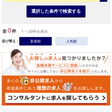
選択した条件で検索する
0
全
件
1 ～20件を表示
並び替え：
新着順
人気順