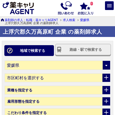
0
薬剤師の求人・転職：薬キャリAGENT
求人検索
愛媛県
上浮穴郡久万高原町 企業 の薬剤師求人
上浮穴郡久万高原町 企業 の薬剤師求人
路線・駅で検索する
地域で検索する
市区町村を選択する
業種
を指定する
雇用形態
を指定する
こだわり条件
を指定する