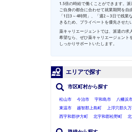
1.5倍の時給で働くことができます。
ご自身の都合に合わせて就業期間を自
「1日3～4時間」、「週2～3日で残
きるため、プライベートを優先させた
薬キャリエージェントでは、派遣の求人
希望なら、ぜひ薬キャリエージェント
しっかりサポートいたします。
エリアで探す
市区町村から探す
松山市
今治市
宇和島市
八幡浜
東温市
越智郡上島町
上浮穴郡久万
西宇和郡伊方町
北宇和郡松野町
北
路線から探す