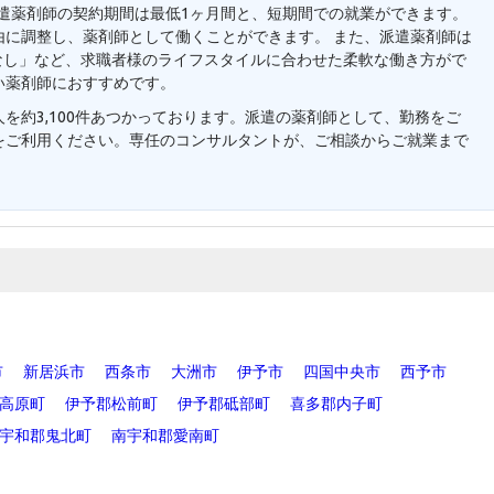
派遣薬剤師の契約期間は最低1ヶ月間と、短期間での就業ができます。
由に調整し、薬剤師として働くことができます。 また、派遣薬剤師は
業なし」など、求職者様のライフスタイルに合わせた柔軟な働き方がで
い薬剤師におすすめです。
を約3,100件あつかっております。派遣の薬剤師として、勤務をご
をご利用ください。専任のコンサルタントが、ご相談からご就業まで
市
新居浜市
西条市
大洲市
伊予市
四国中央市
西予市
高原町
伊予郡松前町
伊予郡砥部町
喜多郡内子町
宇和郡鬼北町
南宇和郡愛南町