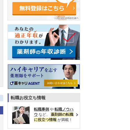
転職お役立ち情報
転職事例
や
転職ノウハ
ウ
など、
薬剤師の転職
に役立つ情報
が満載！