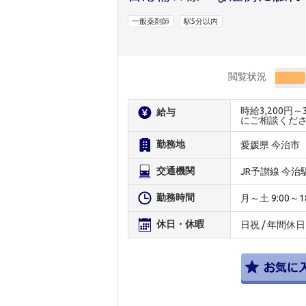
一般薬剤師
駅5分以内
閲覧状況
時給3,200円
給与
にご相談くだ
勤務地
愛媛県 今治市
交通機関
JR予讃線 今治
勤務時間
月～土 9:00～1
休日・休暇
日祝 / 年間休日