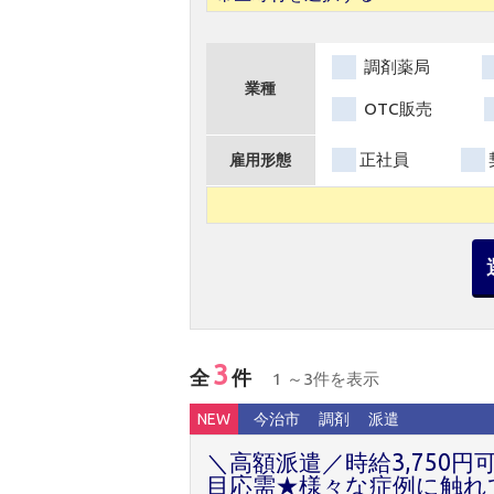
調剤薬局
業種
OTC販売
正社員
雇用形態
3
全
件
1 ～3件を表示
NEW
今治市
調剤
派遣
＼高額派遣／時給3,750
目応需★様々な症例に触れ