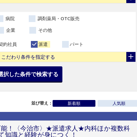
病院
調剤薬局・OTC販売
企業
その他
契約社員
派遣
パート
こだわり条件を指定する
選択した条件で検索する
並び替え：
新着順
人気順
円可能！〈今治市〉★派遣求人★内科ほか複数科
て知識と経験が身につく！