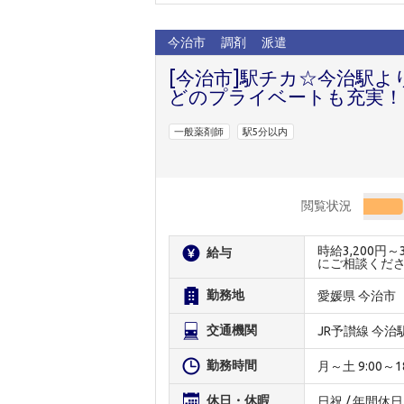
今治市
調剤
派遣
[今治市]駅チカ☆今治駅よ
どのプライベートも充実！＼
一般薬剤師
駅5分以内
閲覧状況
時給3,200円
給与
にご相談くだ
勤務地
愛媛県 今治市
交通機関
JR予讃線 今治
勤務時間
月～土 9:00～1
休日・休暇
日祝 / 年間休日