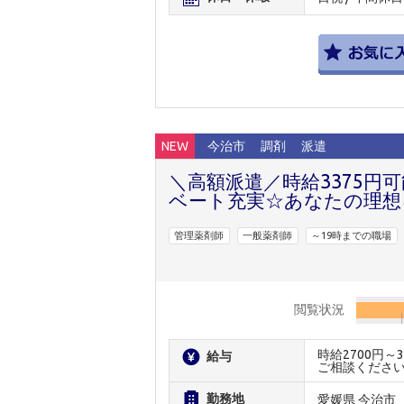
NEW
今治市
調剤
派遣
＼高額派遣／時給3375円
ベート充実☆あなたの理想
管理薬剤師
一般薬剤師
～19時までの職場
閲覧状況
時給2700円
給与
ご相談くださ
勤務地
愛媛県 今治市