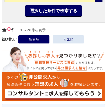
選択した条件で検索する
0
全
件
1 ～20件を表示
並び替え：
新着順
人気順