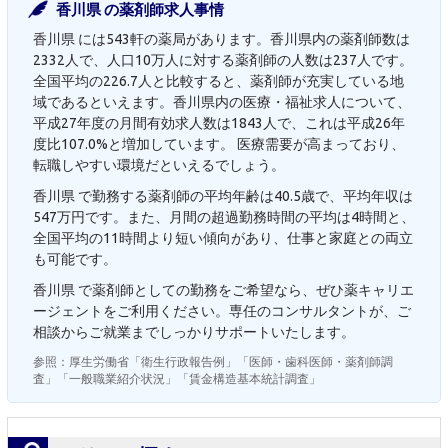
香川県 の薬剤師求人事情
香川県 には543軒の薬局があります。香川県内の薬剤師数は
2332人で、人口10万人に対する薬剤師の人数は237人です。
全国平均の226.7人と比較すると、薬剤師が充実している地
域であるといえます。香川県内の医療・福祉求人について、
平成27年度の月間有効求人数は1843人で、これは平成26年
度比107.0%と増加しています。 医療需要が高まっており、
転職しやすい環境だといえるでしょう。
香川県 で勤務する薬剤師の平均年齢は40.5歳で、平均年収は
547万円です。また、月間の超過勤務時間の平均は4時間と、
全国平均の11時間より短い傾向があり、仕事と家庭との両立
も可能です。
香川県 で薬剤師としての勤務をご希望なら、ぜひ薬キャリエ
ージェントをご利用ください。専任のコンサルタントが、ご
相談からご就業までしっかりサポートいたします。
参照：厚生労働省「衛生行政報告例」「医師・歯科医師・薬剤師調
査」「一般職業紹介状況」「賃金構造基本統計調査」