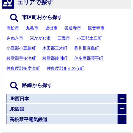
エリアで探す
市区町村から探す
高松市
丸亀市
坂出市
善通寺市
観音寺市
さぬき市
東かがわ市
三豊市
小豆郡土庄町
小豆郡小豆島町
木田郡三木町
香川郡直島町
綾歌郡宇多津町
綾歌郡綾川町
仲多度郡琴平町
仲多度郡多度津町
仲多度郡まんのう町
路線から探す
JR西日本
JR四国
高松琴平電気鉄道