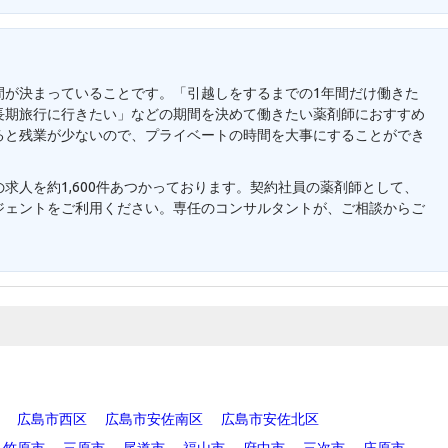
間が決まっていることです。「引越しをするまでの1年間だけ働きた
長期旅行に行きたい」などの期間を決めて働きたい薬剤師におすすめ
ると残業が少ないので、プライベートの時間を大事にすることができ
求人を約1,600件あつかっております。契約社員の薬剤師として、
ジェントをご利用ください。専任のコンサルタントが、ご相談からご
。
広島市西区
広島市安佐南区
広島市安佐北区
竹原市
三原市
尾道市
福山市
府中市
三次市
庄原市