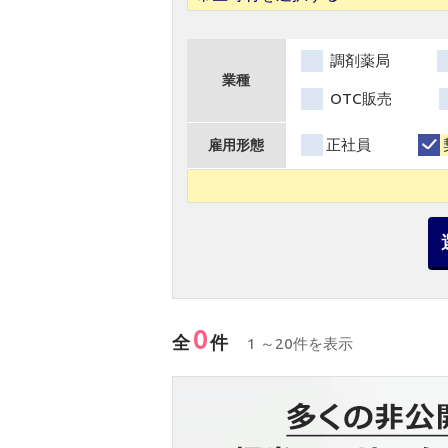
調剤薬局
業種
OTC販売
正社員
雇用形態
0
全
件
1 ～20件を表示