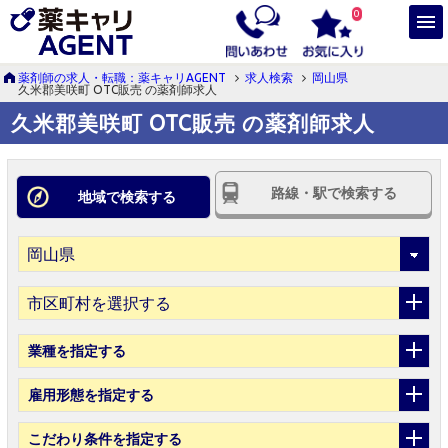
0
薬剤師の求人・転職：薬キャリAGENT
求人検索
岡山県
久米郡美咲町 OTC販売 の薬剤師求人
久米郡美咲町 OTC販売 の薬剤師求人
路線・駅で検索する
地域で検索する
市区町村を選択する
業種
を指定する
雇用形態
を指定する
こだわり条件
を指定する