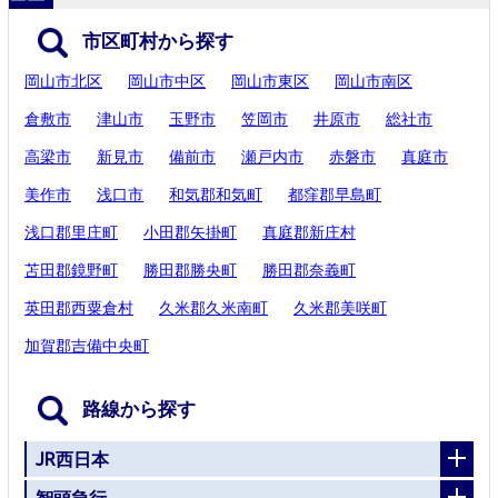
市区町村から探す
岡山市北区
岡山市中区
岡山市東区
岡山市南区
倉敷市
津山市
玉野市
笠岡市
井原市
総社市
高梁市
新見市
備前市
瀬戸内市
赤磐市
真庭市
美作市
浅口市
和気郡和気町
都窪郡早島町
浅口郡里庄町
小田郡矢掛町
真庭郡新庄村
苫田郡鏡野町
勝田郡勝央町
勝田郡奈義町
英田郡西粟倉村
久米郡久米南町
久米郡美咲町
加賀郡吉備中央町
路線から探す
JR西日本
智頭急行