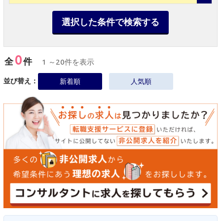
選択した条件で検索する
0
全
件
1 ～20件を表示
並び替え：
新着順
人気順