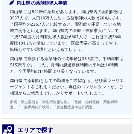
岡山県 の薬剤師求人事情
岡山県 には842軒の薬局があります。岡山県内の薬剤師数は
3937人で、人口10万人に対する薬剤師の人数は204人です。
全国平均の226.7人と比較すると、薬剤師が不足している地
域であるといえます。岡山県内の医療・福祉求人について、
平成27年度の月間有効求人数は6607人で、これは平成26年
度比101.2%と増加しています。 医療需要が高まっており、
転職しやすい環境だといえるでしょう。
岡山県 で勤務する薬剤師の平均年齢は35.3歳で、平均年収は
515万円です。また、月間の超過勤務時間の平均は14時間
と、全国平均の11時間より長くなっています。
岡山県 で薬剤師としての勤務をご希望なら、ぜひ薬キャリエ
ージェントをご利用ください。専任のコンサルタントが、ご
相談からご就業までしっかりサポートいたします。
参照：厚生労働省「衛生行政報告例」「医師・歯科医師・薬剤師調
査」「一般職業紹介状況」「賃金構造基本統計調査」
エリアで探す