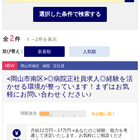
選択した条件で検索する
2
全
件
1 ～2件を表示
並び替え：
新着順
人気順
NEW
岡山市南区
病院
正社員
<岡山市南区>◎病院正社員求人◎経験を活
かせる環境が整っています！まずはお気
軽にお問い合わせください♪
閲覧状況
今が狙い目！
月給22万円～27万円 ※あなたのご経験、能力を考
慮して決定いたします。お気軽にご相談くださ