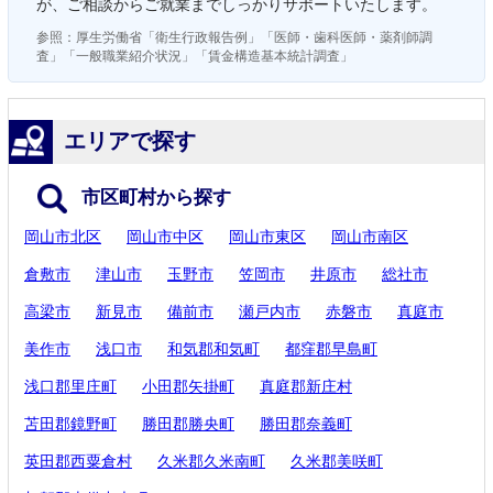
が、ご相談からご就業までしっかりサポートいたします。
参照：厚生労働省「衛生行政報告例」「医師・歯科医師・薬剤師調
査」「一般職業紹介状況」「賃金構造基本統計調査」
エリアで探す
市区町村から探す
岡山市北区
岡山市中区
岡山市東区
岡山市南区
倉敷市
津山市
玉野市
笠岡市
井原市
総社市
高梁市
新見市
備前市
瀬戸内市
赤磐市
真庭市
美作市
浅口市
和気郡和気町
都窪郡早島町
浅口郡里庄町
小田郡矢掛町
真庭郡新庄村
苫田郡鏡野町
勝田郡勝央町
勝田郡奈義町
英田郡西粟倉村
久米郡久米南町
久米郡美咲町