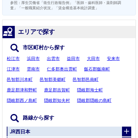
参照：厚生労働省「衛生行政報告例」「医師・歯科医師・薬剤師調
査」「一般職業紹介状況」「賃金構造基本統計調査」
エリアで探す
市区町村から探す
松江市
浜田市
出雲市
益田市
大田市
安来市
江津市
雲南市
仁多郡奥出雲町
飯石郡飯南町
邑智郡川本町
邑智郡美郷町
邑智郡邑南町
鹿足郡津和野町
鹿足郡吉賀町
隠岐郡海士町
隠岐郡西ノ島町
隠岐郡知夫村
隠岐郡隠岐の島町
路線から探す
JR西日本