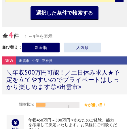
選択した条件で検索する
4
全
件
1 ～4件を表示
並び替え：
新着順
人気順
NEW
出雲市
企業
正社員
＼年収500万円可能！／土日休み求人★予
定を立てやすいのでプライベートはしっ
かり楽しめます◎<出雲市>
閲覧状況
今が狙い目！
年収450万円～500万円 ※あなたのご経験、能力
を考慮して決定いたします。お気軽にご相談くだ