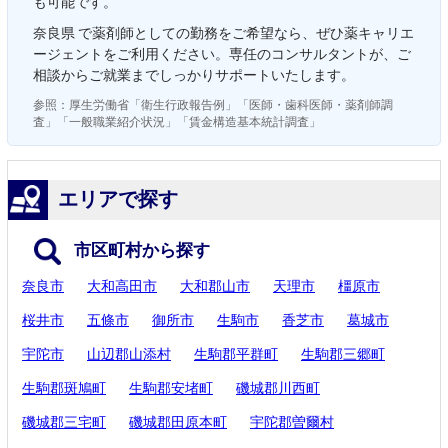
も可能です。
奈良県 で薬剤師としての勤務をご希望なら、ぜひ薬キャリエ
ージェントをご利用ください。専任のコンサルタントが、ご
相談からご就業までしっかりサポートいたします。
参照：厚生労働省「衛生行政報告例」「医師・歯科医師・薬剤師調
査」「一般職業紹介状況」「賃金構造基本統計調査」
エリアで探す
市区町村から探す
奈良市
大和高田市
大和郡山市
天理市
橿原市
桜井市
五條市
御所市
生駒市
香芝市
葛城市
宇陀市
山辺郡山添村
生駒郡平群町
生駒郡三郷町
生駒郡斑鳩町
生駒郡安堵町
磯城郡川西町
磯城郡三宅町
磯城郡田原本町
宇陀郡曽爾村