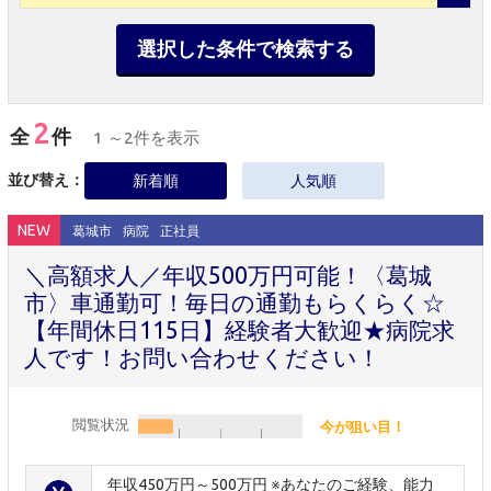
選択した条件で検索する
2
全
件
1 ～2件を表示
並び替え：
新着順
人気順
NEW
葛城市
病院
正社員
＼高額求人／年収500万円可能！〈葛城
市〉車通勤可！毎日の通勤もらくらく☆
【年間休日115日】経験者大歓迎★病院求
人です！お問い合わせください！
閲覧状況
今が狙い目！
年収450万円～500万円 ※あなたのご経験、能力