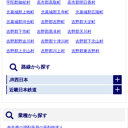
宇陀郡御杖村
高市郡高取町
高市郡明日香村
北葛城郡上牧町
北葛城郡王寺町
北葛城郡広陵町
北葛城郡河合町
吉野郡吉野町
吉野郡大淀町
吉野郡下市町
吉野郡黒滝村
吉野郡天川村
吉野郡野迫川村
吉野郡十津川村
吉野郡下北山村
吉野郡上北山村
吉野郡川上村
吉野郡東吉野村
路線から探す
JR西日本
近畿日本鉄道
業種から探す
奈良県の調剤薬局の薬剤師求人