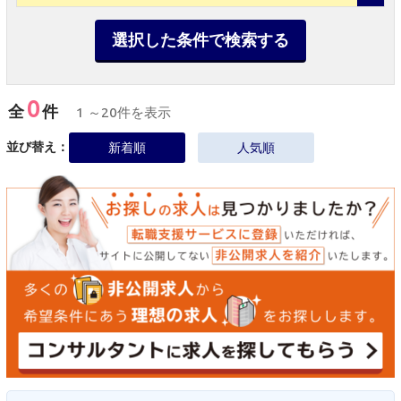
選択した条件で検索する
0
全
件
1 ～20件を表示
並び替え：
新着順
人気順