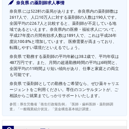
奈良県 の薬剤師求人事情
奈良県 には522軒の薬局があります。奈良県内の薬剤師数は
2617人で、人口10万人に対する薬剤師の人数は190人です。
全国平均の226.7人と比較すると、薬剤師が不足している地
域であるといえます。奈良県内の医療・福祉求人について、
平成27年度の月間有効求人数は1891人で、これは平成26年
度比100.8%と増加しています。 医療需要が高まっており、
転職しやすい環境だといえるでしょう。
奈良県 で勤務する薬剤師の平均年齢は38.2歳で、平均年収は
487万円です。また、月間の超過勤務時間の平均は6時間と、
全国平均の11時間より短い傾向があり、仕事と家庭との両立
も可能です。
奈良県 で薬剤師としての勤務をご希望なら、ぜひ薬キャリエ
ージェントをご利用ください。専任のコンサルタントが、ご
相談からご就業までしっかりサポートいたします。
参照：厚生労働省「衛生行政報告例」「医師・歯科医師・薬剤師調
査」「一般職業紹介状況」「賃金構造基本統計調査」