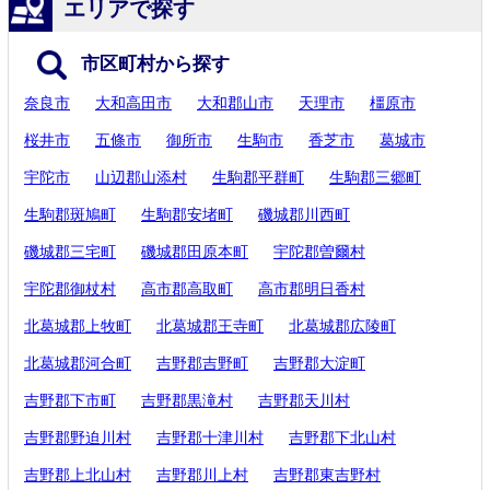
エリアで探す
市区町村から探す
奈良市
大和高田市
大和郡山市
天理市
橿原市
桜井市
五條市
御所市
生駒市
香芝市
葛城市
宇陀市
山辺郡山添村
生駒郡平群町
生駒郡三郷町
生駒郡斑鳩町
生駒郡安堵町
磯城郡川西町
磯城郡三宅町
磯城郡田原本町
宇陀郡曽爾村
宇陀郡御杖村
高市郡高取町
高市郡明日香村
北葛城郡上牧町
北葛城郡王寺町
北葛城郡広陵町
北葛城郡河合町
吉野郡吉野町
吉野郡大淀町
吉野郡下市町
吉野郡黒滝村
吉野郡天川村
吉野郡野迫川村
吉野郡十津川村
吉野郡下北山村
吉野郡上北山村
吉野郡川上村
吉野郡東吉野村