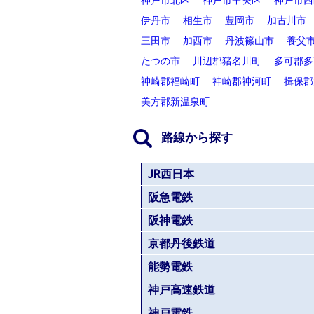
伊丹市
相生市
豊岡市
加古川市
三田市
加西市
丹波篠山市
養父
たつの市
川辺郡猪名川町
多可郡多
神崎郡福崎町
神崎郡神河町
揖保郡
美方郡新温泉町
路線から探す
JR西日本
阪急電鉄
阪神電鉄
京都丹後鉄道
能勢電鉄
神戸高速鉄道
神戸電鉄