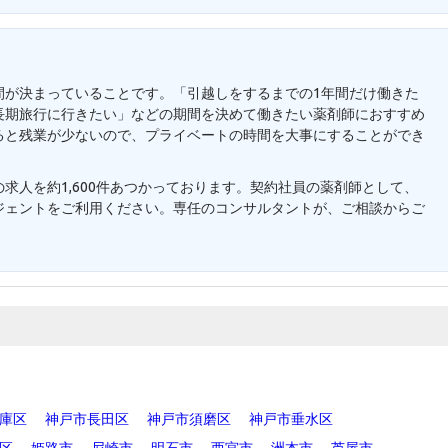
間が決まっていることです。「引越しをするまでの1年間だけ働きた
長期旅行に行きたい」などの期間を決めて働きたい薬剤師におすすめ
ると残業が少ないので、プライベートの時間を大事にすることができ
求人を約1,600件あつかっております。契約社員の薬剤師として、
ジェントをご利用ください。専任のコンサルタントが、ご相談からご
。
庫区
神戸市長田区
神戸市須磨区
神戸市垂水区
区
姫路市
尼崎市
明石市
西宮市
洲本市
芦屋市