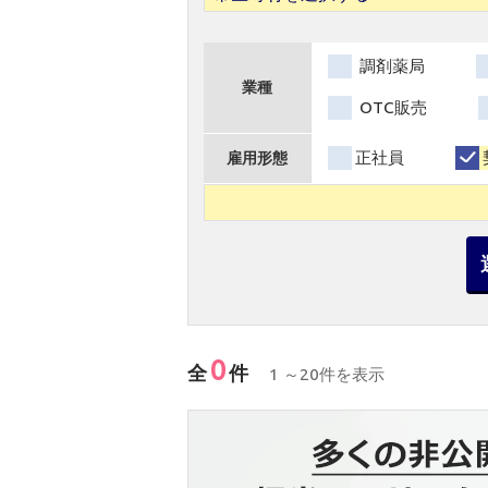
調剤薬局
業種
OTC販売
正社員
雇用形態
0
全
件
1 ～20件を表示