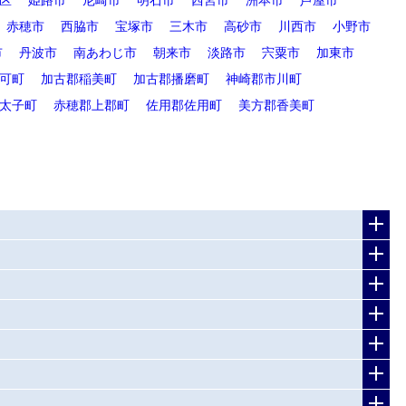
赤穂市
西脇市
宝塚市
三木市
高砂市
川西市
小野市
市
丹波市
南あわじ市
朝来市
淡路市
宍粟市
加東市
可町
加古郡稲美町
加古郡播磨町
神崎郡市川町
太子町
赤穂郡上郡町
佐用郡佐用町
美方郡香美町